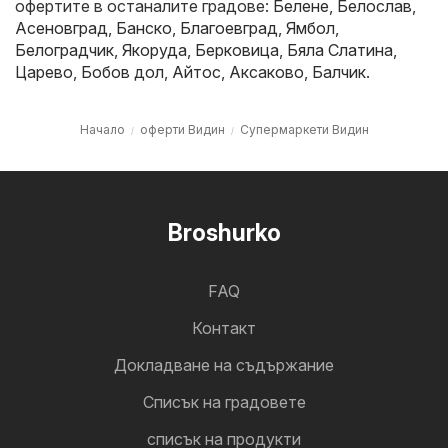
офертите в останалите градове:
Белене
,
Белослав
,
Асеновград
,
Банско
,
Благоевград
,
Ямбол
,
Белоградчик
,
Якоруда
,
Берковица
,
Бяла Слатина
,
Царево
,
Бобов дол
,
Айтос
,
Аксаково
,
Балчик
.
Начало
оферти Видин
Супермаркети Видин
Broshurko
FAQ
Контакт
Докладване на съдържание
Cписък на градовете
списък на продукти