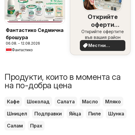
Открийте
оферти
Фантастико Седмична
Открийте офертите
наблизо
брошура
във вашия район
06.08. - 12.08.2026
Местни
Фантастико
оферти
Продукти, които в момента са
на по-добра цена
Кафе
Шоколад
Салата
Масло
Мляко
Шницел
Подправки
Яйца
Пиле
Шунка
Салам
Прах