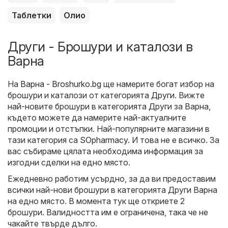
Таблетки
Олио
Други - Брошури и каталози в
Варна
На
Варна - Broshurko.bg
ще намерите богат избор на
брошури и каталози от категорията
Други
. Вижте
най-новите брошури в категорията Други за Варна,
където можете да намерите най-актуалните
промоции и отстъпки. Най-популярните магазини в
тази категория са
SOpharmacy
. И това не е всичко. За
вас събираме цялата необходима информация за
изгодни сделки на едно място.
Ежедневно работим усърдно, за да ви предоставим
всички най-нови брошури в категорията Други Варна
на едно място. В момента тук ще откриете 2
брошури. Валидността им е ограничена, така че не
чакайте твърде дълго.