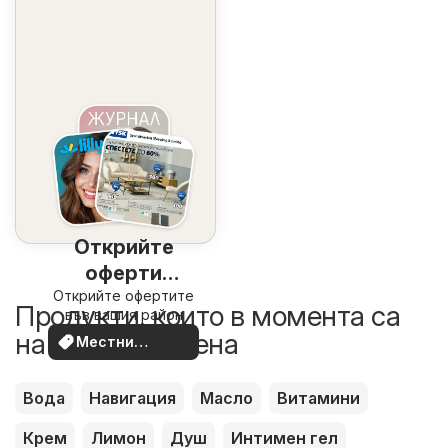
Открийте
оферти
Открийте офертите
наблизо
Продукти, които в момента са
във вашия район
на по-добра цена
Местни
оферти
Вода
Навигация
Масло
Витамини
Крем
Лимон
Душ
Интимен гел