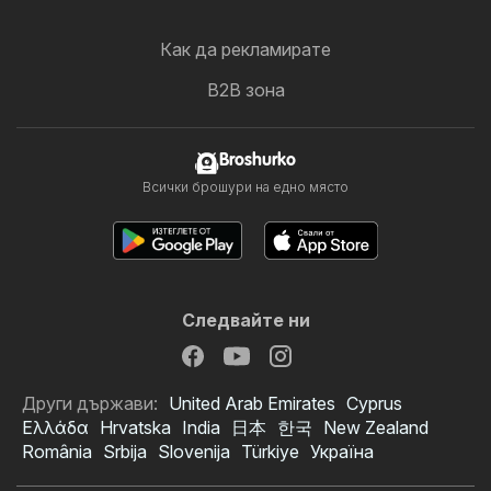
Как да рекламирате
B2B зона
Broshurko
Всички брошури на едно място
Следвайте ни
Други държави:
United Arab Emirates
Cyprus
Ελλάδα
Hrvatska
India
日本
한국
New Zealand
România
Srbija
Slovenija
Türkiye
Україна