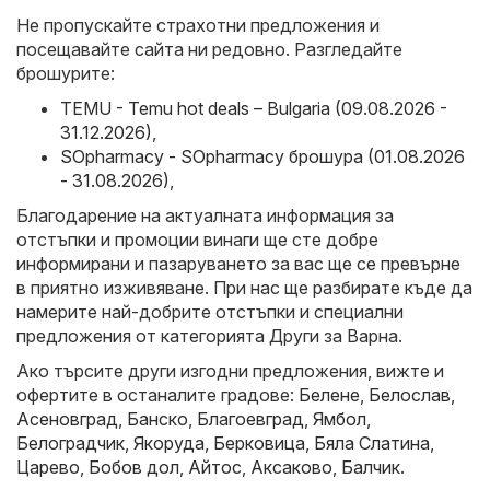
Не пропускайте страхотни предложения и
посещавайте сайта ни редовно. Разгледайте
брошурите:
TEMU - Temu hot deals – Bulgaria (09.08.2026 -
31.12.2026)
,
SOpharmacy - SOpharmacy брошура (01.08.2026
- 31.08.2026)
,
Благодарение на актуалната информация за
отстъпки и промоции винаги ще сте добре
информирани и пазаруването за вас ще се превърне
в приятно изживяване. При нас ще разбирате къде да
намерите най-добрите отстъпки и специални
предложения от категорията Други за Варна.
Ако търсите други изгодни предложения, вижте и
офертите в останалите градове:
Белене
,
Белослав
,
Асеновград
,
Банско
,
Благоевград
,
Ямбол
,
Белоградчик
,
Якоруда
,
Берковица
,
Бяла Слатина
,
Царево
,
Бобов дол
,
Айтос
,
Аксаково
,
Балчик
.