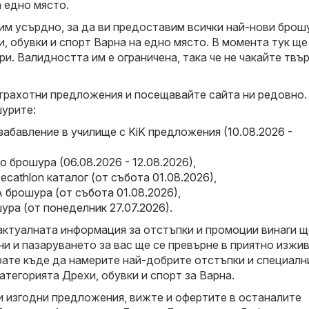
а едно място.
м усърдно, за да ви предоставим всички най-нови брош
, обувки и спорт Варна на едно място. В момента тук ще
и. Валидността им е ограничена, така че не чакайте твъ
трахотни предложения и посещавайте сайта ни редовно.
урите:
 забавление в училище с KiK предложения (10.08.2026 -
o брошура (06.08.2026 - 12.08.2026)
,
Decathlon каталог (от събота 01.08.2026)
,
 брошура (от събота 01.08.2026)
,
ошура (от понеделник 27.07.2026)
.
актуалната информация за отстъпки и промоции винаги щ
и и пазаруването за вас ще се превърне в приятно изжив
рате къде да намерите най-добрите отстъпки и специалн
тегорията Дрехи, обувки и спорт за Варна.
и изгодни предложения, вижте и офертите в останалите