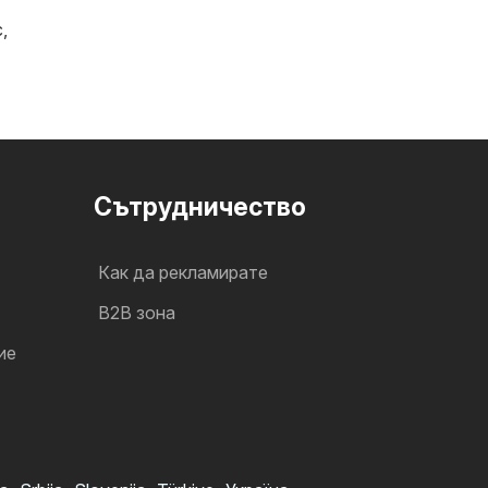
с
,
Cътрудничество
Как да рекламирате
B2B зона
ие