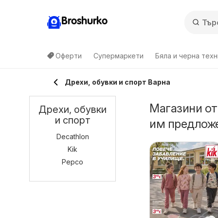
Broshurko
Оферти
Супермаркети
Бяла и черна техн
Дрехи, обувки и спорт Варна
Магазини от
Дрехи, обувки
и спорт
им предложе
Decathlon
Kik
Pepco