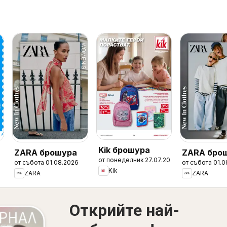
Kik брошура
ZARA брошура
ZARA брош
от понеделник 27.07.2026
от събота 01.08.2026
от събота 01.0
Boys
Kik
ZARA
ZARA
Открийте най-