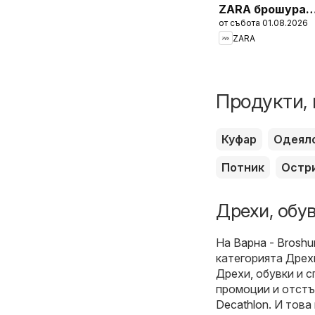
ZARA брошура -
от събота 01.08.2026
Girls
ZARA
Продукти, 
Куфар
Одеял
Потник
Остр
Дрехи, обув
На
Варна - Broshu
категорията
Дрехи
Дрехи, обувки и 
промоции и отстъ
Decathlon
. И това