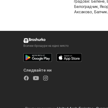
градове:
Белене
,
Белоградчик
,
Яко
Аксаково
,
Балчик
.
Broshurko
Всички брошури на едно място
Следвайте ни