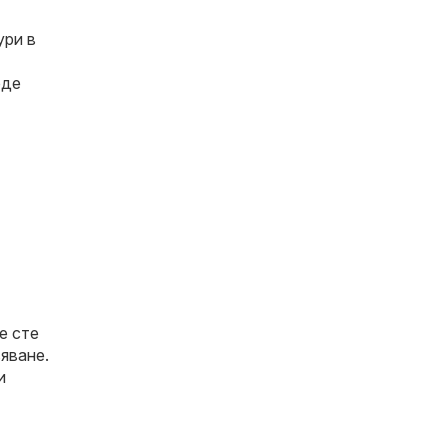
ури в
рде
е сте
яване.
и