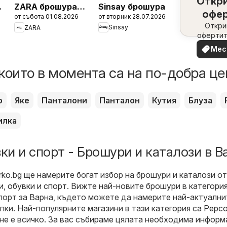
Откр
Sinsay брошура
ZARA брошура -
офе
от вторник 28.07.2026
от събота 01.08.2026
Men
набл
Откри
Sinsay
ZARA
офертит
вашия 
Мес
офе
които в момента са на по-добра це
о
Яке
Панталони
Панталон
Кутия
Блуза
илка
ки и спорт - Брошури и каталози в В
rko.bg
ще намерите богат избор на брошури и каталози от
, обувки и спорт
. Вижте най-новите брошури в категори
спорт за Варна, където можете да намерите най-актуални
пки. Най-популярните магазини в тази категория са
Pepc
 не е всичко. За вас събираме цялата необходима информ