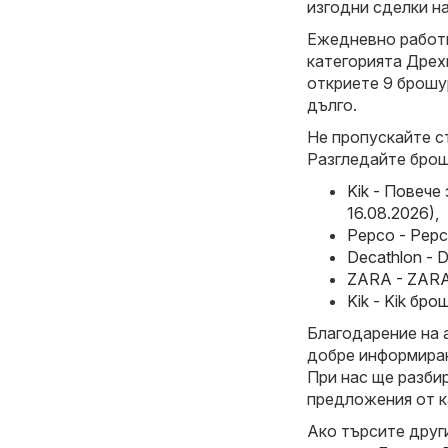
изгодни сделки н
Ежедневно работи
категорията Дрехи
откриете 9 брошур
дълго.
Не пропускайте с
Разгледайте брош
Kik - Повече
16.08.2026)
,
Pepco - Pepc
Decathlon - 
ZARA - ZARA
Kik - Kik бр
Благодарение на 
добре информиран
При нас ще разби
предложения от ка
Ако търсите друг