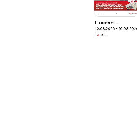
Повече
10.08.2026 - 16.08.202
забавление в
Kik
училище с KiK
предложения