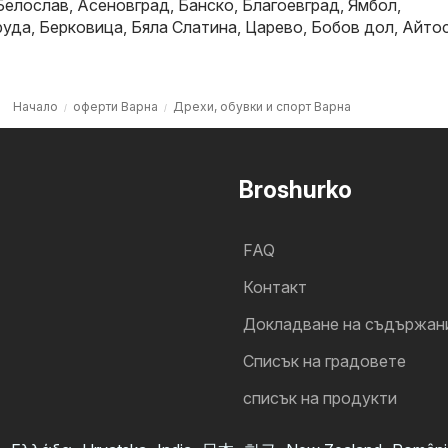
Белослав
,
Асеновград
,
Банско
,
Благоевград
,
Ямбол
,
руда
,
Берковица
,
Бяла Слатина
,
Царево
,
Бобов дол
,
Айто
Начало
оферти Варна
Дрехи, обувки и спорт Варна
Broshurko
FAQ
Контакт
Докладване на съдържан
Cписък на градовете
списък на продукти