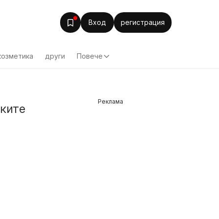
Вход
регистрация
козметика
други
Повече
Реклама
чките