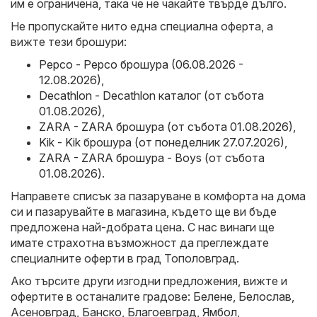
им е ограничена, така че не чакайте твърде дълго.
Не пропускайте нито една специална оферта, а
вижте тези брошури:
Pepco - Pepco брошура (06.08.2026 -
12.08.2026)
,
Decathlon - Decathlon каталог (от събота
01.08.2026)
,
ZARA - ZARA брошура (от събота 01.08.2026)
,
Kik - Kik брошура (от понеделник 27.07.2026)
,
ZARA - ZARA брошура - Boys (от събота
01.08.2026)
.
Направете списък за пазаруване в комфорта на дома
си и пазарувайте в магазина, където ще ви бъде
предложена най-добрата цена. С нас винаги ще
имате страхотна възможност да преглеждате
специалните оферти в град Тополовград.
Ако търсите други изгодни предложения, вижте и
офертите в останалите градове:
Белене
,
Белослав
,
Асеновград
,
Банско
,
Благоевград
,
Ямбол
,