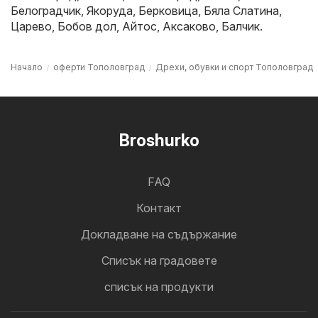
Белоградчик
,
Якоруда
,
Берковица
,
Бяла Слатина
,
Царево
,
Бобов дол
,
Айтос
,
Аксаково
,
Балчик
.
Начало
оферти Тополовград
Дрехи, обувки и спорт Тополовград
Broshurko
FAQ
Контакт
Докладване на съдържание
Cписък на градовете
списък на продукти