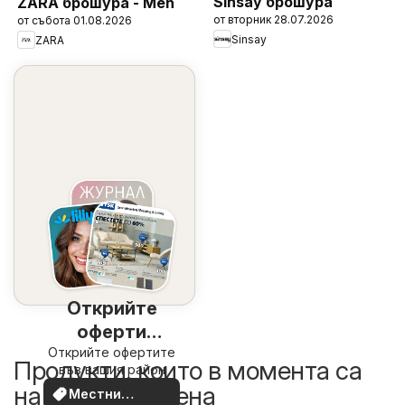
Sinsay брошура
ZARA брошура - Men
от вторник 28.07.2026
от събота 01.08.2026
Sinsay
ZARA
Открийте
оферти
Открийте офертите
наблизо
Продукти, които в момента са
във вашия район
на по-добра цена
Местни