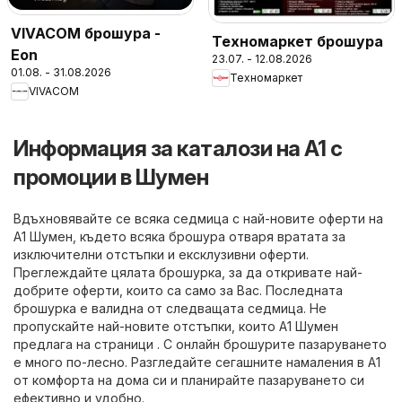
VIVACOM брошура -
Техномаркет брошура
Eon
23.07. - 12.08.2026
01.08. - 31.08.2026
Техномаркет
VIVACOM
Информация за каталози на A1 с
промоции в Шумен
Вдъхновявайте се всяка седмица с най-новите оферти на
A1 Шумен, където всяка брошура отваря вратата за
изключителни отстъпки и ексклузивни оферти.
Преглеждайте цялата брошурка, за да откривате най-
добрите оферти, които са само за Вас. Последната
брошурка е валидна от следващата седмица. Не
пропускайте най-новите отстъпки, които A1 Шумен
предлага на страници . С онлайн брошурите пазаруването
е много по-лесно. Разгледайте сегашните намаления в A1
от комфорта на дома си и планирайте пазаруването си
ефективно и удобно.