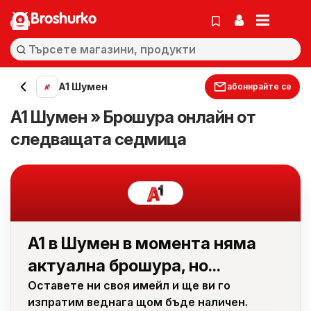
Broshurko
A1 Шумен
абонирайте се
A1 Шумен » Брошура онлайн от
следващата седмица
A1 в Шумен в момента няма
актуална брошура, но...
Оставете ни своя имейл и ще ви го
изпратим веднага щом бъде наличен.