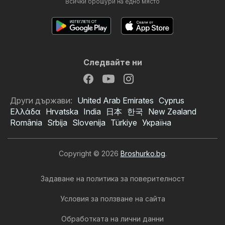
Всички брошури на едно място
Следвайте ни
Други държави:
United Arab Emirates
Cyprus
Ελλάδα
Hrvatska
India
日本
한국
New Zealand
România
Srbija
Slovenija
Türkiye
Україна
Copyright © 2026
Broshurko.bg
.
Задаване на политика за поверителност
Условия за ползване на сайта
Обработката на лични данни