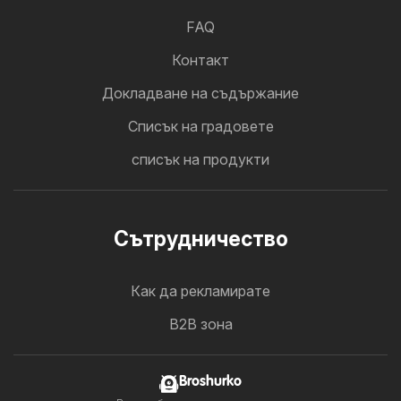
FAQ
Контакт
Докладване на съдържание
Cписък на градовете
списък на продукти
Cътрудничество
Как да рекламирате
B2B зона
Broshurko