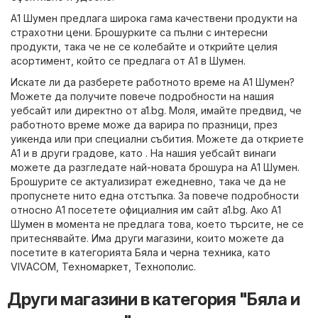
A1 Шумен предлага широка гама качествени продукти на
страхотни цени. Брошурките са пълни с интересни
продукти, така че не се колебайте и открийте целия
асортимент, който се предлага от A1 в Шумен.
Искате ли да разберете работното време на A1 Шумен?
Можете да получите повече подробности на нашия
уебсайт или директно от
a1.bg
. Моля, имайте предвид, че
работното време може да варира по празници, през
уикенда или при специални събития. Можете да откриете
A1 и в други градове, като . На нашия уебсайт винаги
можете да разгледате най-новата брошура на A1 Шумен.
Брошурите се актуализират ежедневно, така че да не
пропуснете нито една отстъпка. За повече подробности
относно A1 посетете официалния им сайт
a1.bg
. Ако A1
Шумен в момента не предлага това, което търсите, не се
притеснявайте. Има други магазини, които можете да
посетите в категорията
Бяла и черна техника
, като
VIVACOM
,
Техномаркет
,
Технополис
.
Други магазини в категория "Бяла и