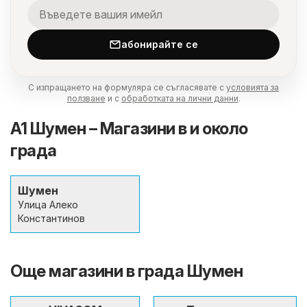
абонирайте се
С изпращането на формуляра се съгласявате с
условията за
ползване
и с
обработката на лични данни
.
A1 Шумен – Магазини в и около
града
Шумен
Улица Алеко
Константинов
Още магазини в града Шумен