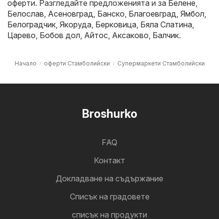
оферти. Разгледайте предложенията и за
Белене
,
Белослав
,
Асеновград
,
Банско
,
Благоевград
,
Ямбол
,
Белоградчик
,
Якоруда
,
Берковица
,
Бяла Слатина
,
Царево
,
Бобов дол
,
Айтос
,
Аксаково
,
Балчик
.
Начало
оферти Стамболийски
Супермаркети Стамболийски
Broshurko
FAQ
Контакт
Докладване на съдържание
Cписък на градовете
списък на продукти