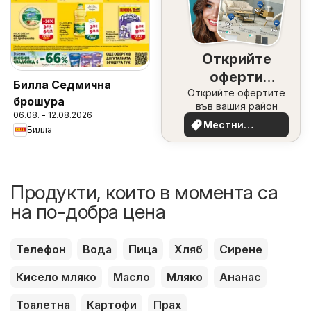
Открийте
оферти
Билла Седмична
Открийте офертите
наблизо
брошура
във вашия район
06.08. - 12.08.2026
Местни
Билла
оферти
Продукти, които в момента са
на по-добра цена
Телефон
Вода
Пица
Хляб
Сирене
Кисело мляко
Масло
Мляко
Ананас
Тоалетна
Картофи
Прах