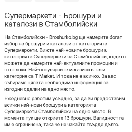
Супермаркети - Брошури и
каталози в Стамболийски
На
Стамболийски - Broshurko.bg
ще намерите богат
избор на брошури и каталози от категорията
Супермаркети
. Вижте най-новите брошури в
категорията Супермаркети за Стамболийски, където
можете да намерите най-актуалните промоции и
отстъпки. Най-популярните магазини в тази
категория са
T Market
. И това не е всичко. За вас
събираме цялата необходима информация за
изгодни сделки на едно място.
Ежедневно работим усърдно, за да ви предоставим
всички най-нови брошури в категорията
Супермаркети Стамболийски на едно място. В
момента тук ще откриете 13 брошури. Валидността
им е ограничена, така че не чакайте твърде дълго.