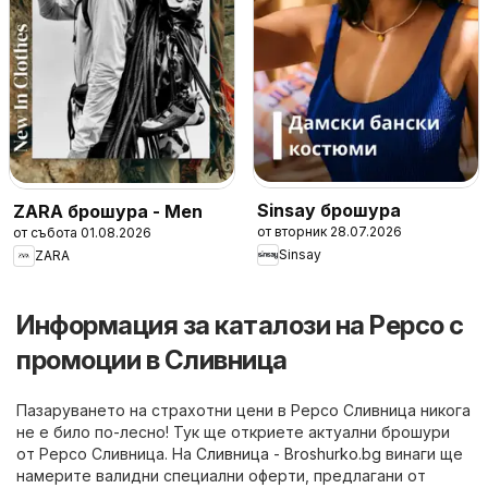
Sinsay брошура
ZARA брошура - Men
от вторник 28.07.2026
от събота 01.08.2026
Sinsay
ZARA
Информация за каталози на Pepco с
промоции в Сливница
Пазаруването на страхотни цени в Pepco Сливница никога
не е било по-лесно! Тук ще откриете актуални брошури
от Pepco Сливница. На
Сливница - Broshurko.bg
винаги ще
намерите валидни специални оферти, предлагани от