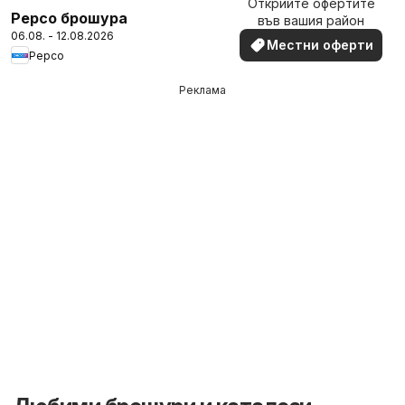
Открийте офертите
наблизо
Pepco брошура
във вашия район
06.08. - 12.08.2026
Местни оферти
Pepco
Реклама