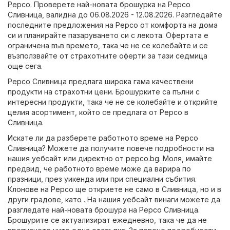
Pepco. Проверете най-новата брошурка на Pepco
Сливница, валидна до 06.08.2026 - 12.08.2026. Разгледайте
последните предложения на Pepco от комфорта на дома
си и планирайте пазаруването си с лекота. Офертата е
ограничена във времето, така че не се колебайте и се
възползвайте от страхотните оферти за тази седмица
още сега.
Pepco Сливница предлага широка гама качествени
продукти на страхотни цени. Брошурките са пълни с
интересни продукти, така че не се колебайте и открийте
целия асортимент, който се предлага от Pepco в
Сливница.
Искате ли да разберете работното време на Pepco
Сливница? Можете да получите повече подробности на
нашия уебсайт или директно от
pepco.bg
. Моля, имайте
предвид, че работното време може да варира по
празници, през уикенда или при специални събития.
Клонове на Pepco ще откриете не само в Сливница, но и в
други градове, като . На нашия уебсайт винаги можете да
разгледате най-новата брошура на Pepco Сливница.
Брошурите се актуализират ежедневно, така че да не