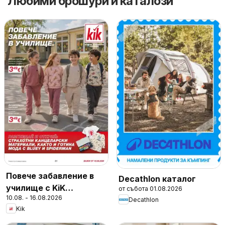
Любими брошури и каталози
Повече забавление в
Decathlon каталог
училище с KiK
от събота 01.08.2026
10.08. - 16.08.2026
предложения
Decathlon
Kik