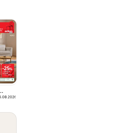
6.08.2026
 До
и