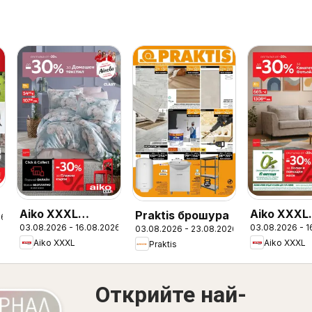
Aiko XXXL
Aiko XXXL
Praktis брошура
26
03.08.2026 - 16.08.2026
03.08.2026 - 1
03.08.2026 - 23.08.2026
брошура
брошура -
Aiko XXXL
Aiko XXXL
Praktis
-30% за
Канапета 
Фотьойли
Открийте най-