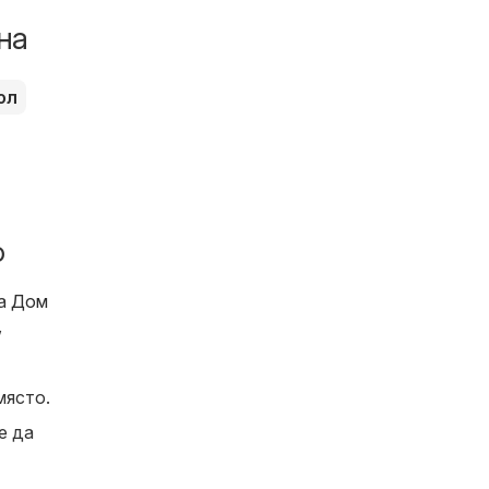
на
ол
о
за
Дом
,
място.
е да