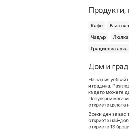
Продукти, 
Кафе
Възгла
Чадър
Люлка
Градинска арка
Дом и град
На нашия уебсайт
и градина
. Разгл
където можете да
Популярни магази
откриете цялата 
Всеки ден за вас 
откриете най-доб
откриете 13 брошу