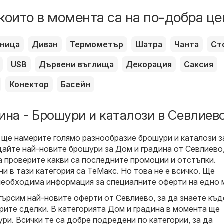
които в момента са на по-добра це
вница
Диван
Термометър
Шатра
Чанта
Ст
USB
Дървени въглища
Декорация
Саксия
Конектор
Басейн
ина - Брошури и каталози в Севлиев
 ще намерите голямо разнообразие брошури и каталози 
едайте най-новите брошури за Дом и градина от Севлиево
 проверите какви са последните промоции и отстъпки.
ни в тази категория са
ТеMакс
. Но това не е всичко. Ще
необходима информация за специалните оферти на едно 
търсим най-новите оферти от Севлиево, за да знаете къд
рите сделки. В категорията Дом и градина в момента ще
ри. Всички те са добре подредени по категории, за да