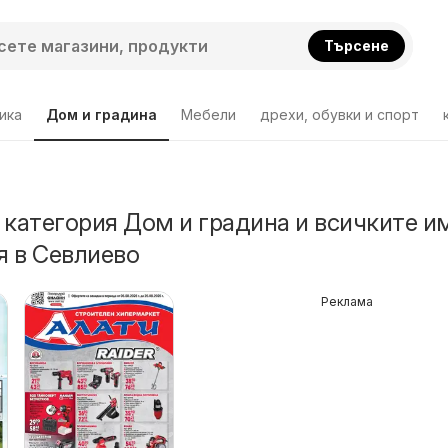
Търсене
ика
Дом и градина
Мебели
дрехи, обувки и спорт
 категория Дом и градина и всичките и
 в Севлиево
Реклама