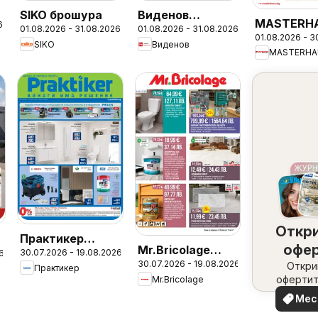
SIKO брошура
Виденов
MASTERH
6
01.08.2026 - 31.08.2026
01.08.2026 - 31.08.2026
брошура
01.08.2026 - 3
брошура
SIKO
Виденов
MASTERHA
Откр
Практикер
офе
Mr.Bricolage
30.07.2026 - 19.08.2026
6
брошура
30.07.2026 - 19.08.2026
набл
Откри
брошура
Практикер
офертит
Mr.Bricolage
вашия 
Мес
офе