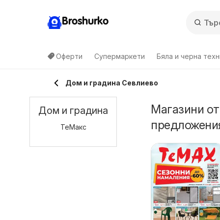
Broshurko
Оферти
Супермаркети
Бяла и черна техн
Дом и градина Севлиево
Магазини от
Дом и градина
предложения
ТеMакс