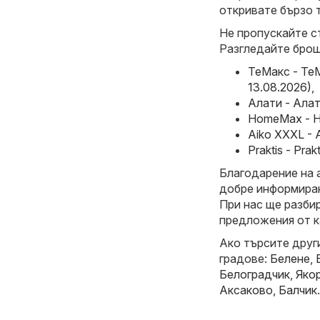
откривате бързо 
Не пропускайте с
Разгледайте брош
ТеMакс - ТеM
13.08.2026)
,
Алати - Алат
HomeMax - H
Aiko XXXL - 
Praktis - Pra
Благодарение на 
добре информиран
При нас ще разби
предложения от к
Ако търсите друг
градове:
Белене
,
Белоградчик
,
Яко
Аксаково
,
Балчик
.