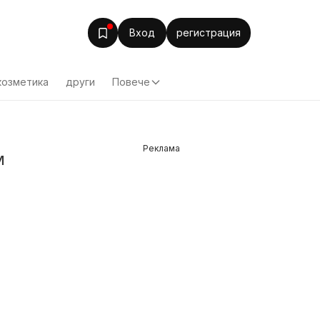
Вход
регистрация
козметика
други
Повече
Реклама
м