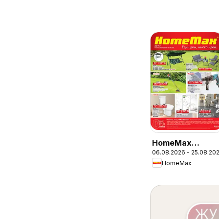
HomeMax
06.08.2026 - 25.08.20
брошура
HomeMax