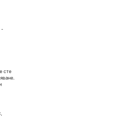
 -
е сте
яване.
и
с
,