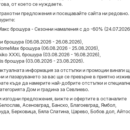
това, от което се нуждаете.
трахотни предложения и посещавайте сайта ни редовно.
урите:
акс брошура - Сезонни намаления с до -60% (24.07.2026
и брошура (06.08.2026 - 26.08.2026)
,
omeMax брошура (06.08.2026 - 25.08.2026)
,
Aiko XXXL брошура (03.08.2026 - 16.08.2026)
,
ktis брошура (03.08.2026 - 23.08.2026)
.
актуалната информация за отстъпки и промоции винаги щ
и и пазаруването за вас ще се превърне в приятно изжив
рате къде да намерите най-добрите отстъпки и специалн
атегорията Дом и градина за Севлиево.
и изгодни предложения, вижте и офертите в останалите
Белослав
,
Асеновград
,
Банско
,
Благоевград
,
Ямбол
,
руда
,
Берковица
,
Бяла Слатина
,
Царево
,
Бобов дол
,
Айто