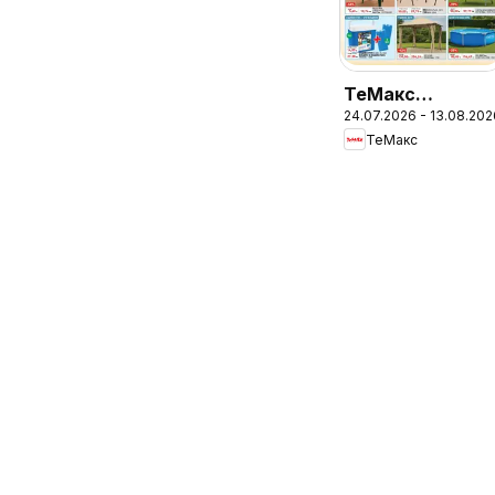
ТеMакс
24.07.2026 - 13.08.202
брошура -
ТеMакс
Сезонни
намаления с до
-60%