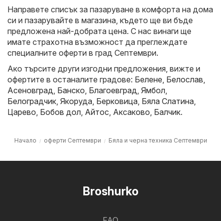
Направете списък за пазаруване в комфорта на дома
си и пазарувайте в магазина, където ще ви бъде
предложена най-добрата цена. С нас винаги ще
имате страхотна възможност да преглеждате
специалните оферти в град Септември.
Ако търсите други изгодни предложения, вижте и
офертите в останалите градове:
Белене
,
Белослав
,
Асеновград
,
Банско
,
Благоевград
,
Ямбол
,
Белоградчик
,
Якоруда
,
Берковица
,
Бяла Слатина
,
Царево
,
Бобов дол
,
Айтос
,
Аксаково
,
Балчик
.
Начало
оферти Септември
Бяла и черна техника Септември
Broshurko
FAQ