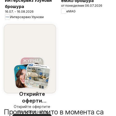
Интерсервиз Узунови
eMAG брошура
от понеделник 06.07.2026
брошура
eMAG
16.07. - 16.08.2026
Интерсервиз Узунови
Открийте
оферти
Открийте офертите
наблизо
Продукти, които в момента са
във вашия район