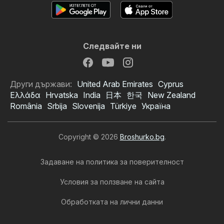
Следвайте ни
Други държави:
United Arab Emirates
Cyprus
Ελλάδα
Hrvatska
India
日本
한국
New Zealand
România
Srbija
Slovenija
Türkiye
Україна
Copyright © 2026
Broshurko.bg
.
Задаване на политика за поверителност
Условия за ползване на сайта
Обработката на лични данни