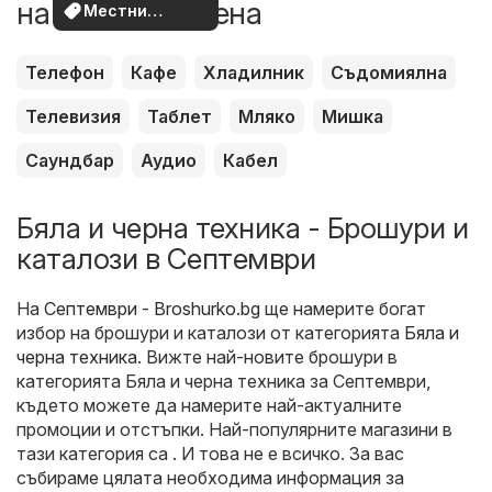
на по-добра цена
Местни
оферти
Телефон
Кафе
Хладилник
Съдомиялна
Телевизия
Таблет
Мляко
Мишка
Саундбар
Аудио
Кабел
Бяла и черна техника - Брошури и
каталози в Септември
На
Септември - Broshurko.bg
ще намерите богат
избор на брошури и каталози от категорията
Бяла и
черна техника
. Вижте най-новите брошури в
категорията Бяла и черна техника за Септември,
където можете да намерите най-актуалните
промоции и отстъпки. Най-популярните магазини в
тази категория са . И това не е всичко. За вас
събираме цялата необходима информация за