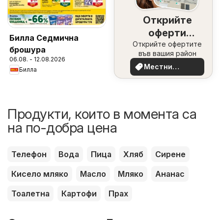
Открийте
оферти
Билла Седмична
Открийте офертите
наблизо
брошура
във вашия район
06.08. - 12.08.2026
Местни
Билла
оферти
Продукти, които в момента са
на по-добра цена
Телефон
Вода
Пица
Хляб
Сирене
Кисело мляко
Масло
Мляко
Ананас
Тоалетна
Картофи
Прах