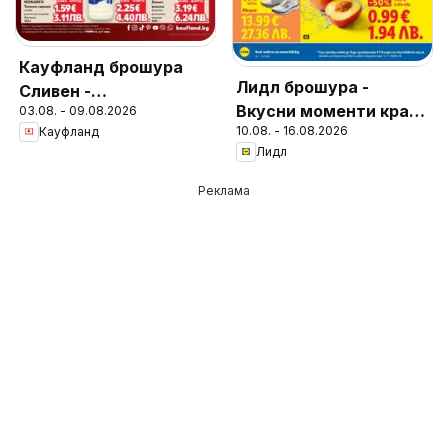
Кауфланд брошура
Лидл брошура -
Сливен -
Вкусни моменти край
03.08. - 09.08.2026
Предложения за
10.08. - 16.08.2026
Кауфланд
грила
цялото семейство
Лидл
Реклама