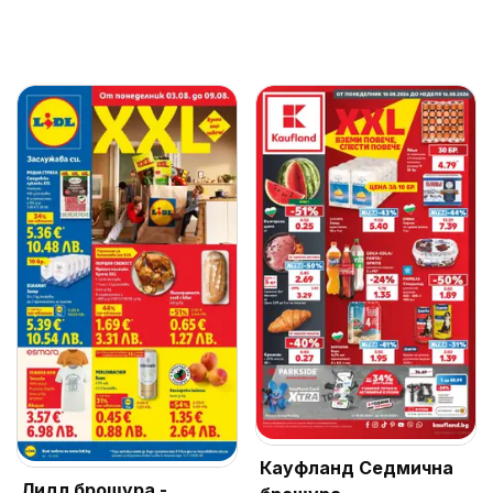
Кауфланд Седмична
Лидл брошура -