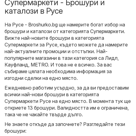
Супермаркети - Брошури и
каталози в Русе
На
Русе - Broshurko.bg
ще намерите богат избор на
брошури и каталози от категорията
Супермаркети
.
Вижте най-новите брошури в категорията
Супермаркети за Русе, където можете да намерите
най-актуалните промоции и отстъпки. Най-
популярните магазини в тази категория са
Лидл
,
Кауфланд
,
METRO
. И това не е всичко. За вас
събираме цялата необходима информация за
изгодни сделки на едно място.
Ежедневно работим усърдно, за да ви предоставим
всички най-нови брошури в категорията
Супермаркети Русе на едно място. В момента тук ще
откриете 13 брошури. Валидността им е ограничена,
така че не чакайте твърде дълго.
Не знаете откъде да започнете? Разгледайте тези
брошури: