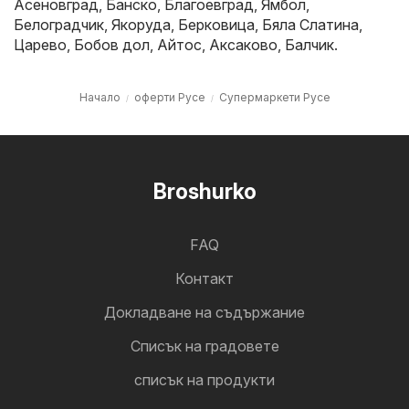
Асеновград
,
Банско
,
Благоевград
,
Ямбол
,
Белоградчик
,
Якоруда
,
Берковица
,
Бяла Слатина
,
Царево
,
Бобов дол
,
Айтос
,
Аксаково
,
Балчик
.
Начало
оферти Русе
Супермаркети Русе
Broshurko
FAQ
Контакт
Докладване на съдържание
Cписък на градовете
списък на продукти