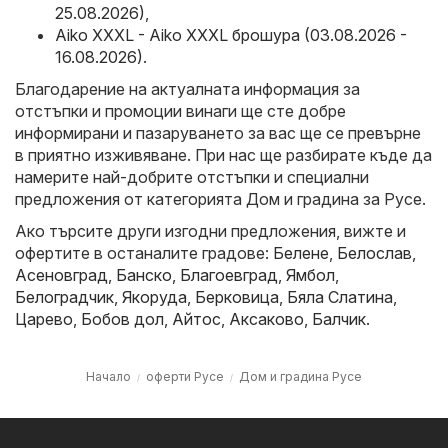
25.08.2026)
,
Aiko XXXL - Aiko XXXL брошура (03.08.2026 -
16.08.2026)
.
Благодарение на актуалната информация за
отстъпки и промоции винаги ще сте добре
информирани и пазаруването за вас ще се превърне
в приятно изживяване. При нас ще разбирате къде да
намерите най-добрите отстъпки и специални
предложения от категорията Дом и градина за Русе.
Ако търсите други изгодни предложения, вижте и
офертите в останалите градове:
Белене
,
Белослав
,
Асеновград
,
Банско
,
Благоевград
,
Ямбол
,
Белоградчик
,
Якоруда
,
Берковица
,
Бяла Слатина
,
Царево
,
Бобов дол
,
Айтос
,
Аксаково
,
Балчик
.
Начало
оферти Русе
Дом и градина Русе