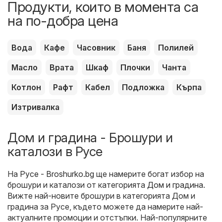
Продукти, които в момента са
на по-добра цена
Вода
Кафе
Часовник
Баня
Полилей
Масло
Врата
Шкаф
Плочки
Чанта
Котлон
Рафт
Кабел
Подложка
Кърпа
Изтривалка
Дом и градина - Брошури и
каталози в Русе
На
Русе - Broshurko.bg
ще намерите богат избор на
брошури и каталози от категорията
Дом и градина
.
Вижте най-новите брошури в категорията Дом и
градина за Русе, където можете да намерите най-
актуалните промоции и отстъпки. Най-популярните