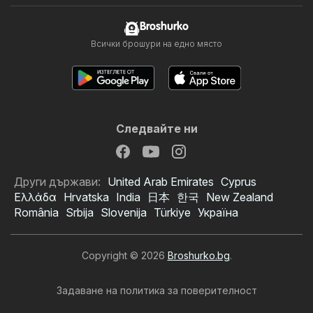
Broshurko
Всички брошури на едно място
Следвайте ни
Други държави:
United Arab Emirates
Cyprus
Ελλάδα
Hrvatska
India
日本
한국
New Zealand
România
Srbija
Slovenija
Türkiye
Україна
Copyright © 2026
Broshurko.bg
.
Задаване на политика за поверителност