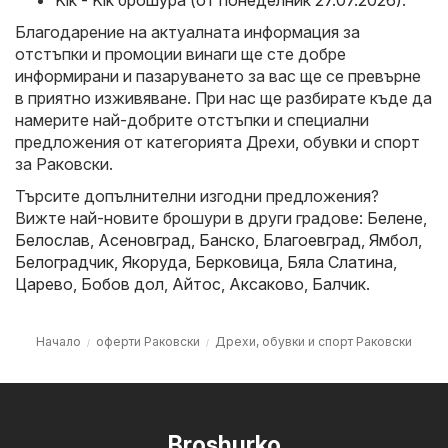
Kik - Kik брошура (от понеделник 27.07.2026)
.
Благодарение на актуалната информация за
отстъпки и промоции винаги ще сте добре
информирани и пазаруването за вас ще се превърне
в приятно изживяване. При нас ще разбирате къде да
намерите най-добрите отстъпки и специални
предложения от категорията Дрехи, обувки и спорт
за Раковски.
Търсите допълнителни изгодни предложения?
Вижте най-новите брошури в други градове:
Белене
,
Белослав
,
Асеновград
,
Банско
,
Благоевград
,
Ямбол
,
Белоградчик
,
Якоруда
,
Берковица
,
Бяла Слатина
,
Царево
,
Бобов дол
,
Айтос
,
Аксаково
,
Балчик
.
Начало
оферти Раковски
Дрехи, обувки и спорт Раковски
Broshurko