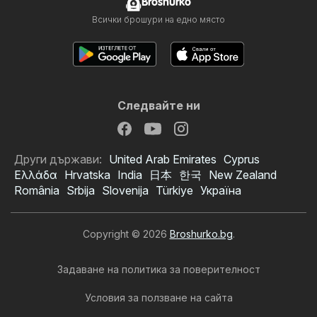
Broshurko
Всички брошури на едно място
Следвайте ни
Други държави:
United Arab Emirates
Cyprus
Ελλάδα
Hrvatska
India
日本
한국
New Zealand
România
Srbija
Slovenija
Türkiye
Україна
Copyright © 2026
Broshurko.bg
.
Задаване на политика за поверителност
Условия за ползване на сайта