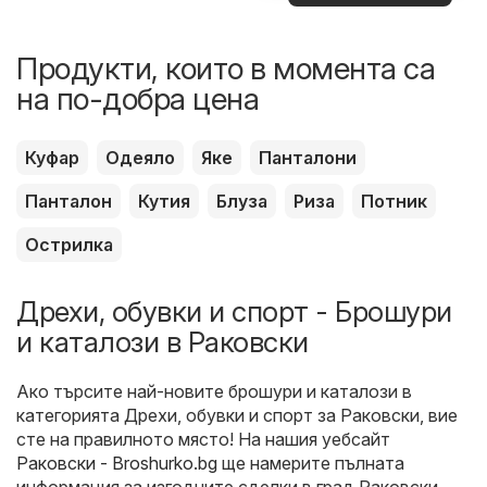
оферти
Продукти, които в момента са
на по-добра цена
Куфар
Одеяло
Яке
Панталони
Панталон
Кутия
Блуза
Риза
Потник
Острилка
Дрехи, обувки и спорт - Брошури
и каталози в Раковски
Ако търсите най-новите брошури и каталози в
категорията Дрехи, обувки и спорт за Раковски, вие
сте на правилното място! На нашия уебсайт
Раковски - Broshurko.bg
ще намерите пълната