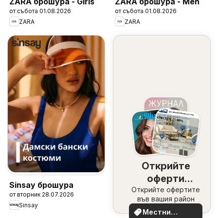
ZARA брошура - Girls
ZARA брошура - Men
от събота 01.08.2026
от събота 01.08.2026
ZARA
ZARA
Открийте
оферти
Sinsay брошура
Открийте офертите
наблизо
от вторник 28.07.2026
във вашия район
Sinsay
Местни