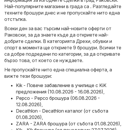
информация за изгодните сделки в град Раковски.
Най-популярните магазини в града са . Разгледайте
техните брошури днес и не пропускайте нито една
отстъпка.
Всеки ден за вас търсим най-новите оферти от
Раковски, за да знаете къде да откриете най-
добрите сделки. В категорията Дрехи, обувки и
спорт в момента ще откриете 9 брошури. Всички те
са добре подредени по категории, за да откривате
бързо това, от което се нуждаете.
Не пропускайте нито една специална оферта, а
вижте тези брошури:
Kik - Повече забавление в училище с KiK
предложения (10.08.2026 - 16.08.2026)
,
Pepco - Pepco брошура (06.08.2026 -
12.08.2026)
,
Decathlon - Decathlon каталог (от събота
01.08.2026)
,
ZARA - ZARA брошура (от събота 01.08.2026)
,