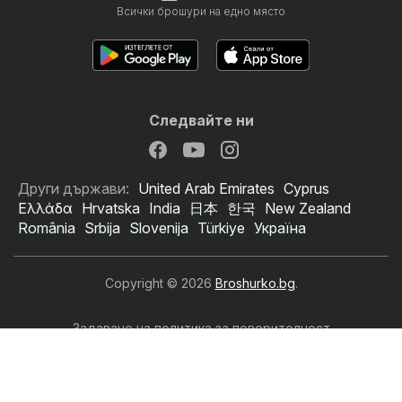
Всички брошури на едно място
Следвайте ни
Други държави:
United Arab Emirates
Cyprus
Ελλάδα
Hrvatska
India
日本
한국
New Zealand
România
Srbija
Slovenija
Türkiye
Україна
Copyright © 2026
Broshurko.bg
.
Задаване на политика за поверителност
Условия за ползване на сайта
Обработката на лични данни