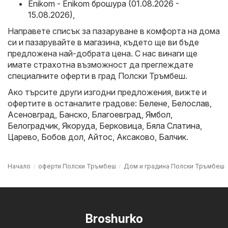
Enikom - Enikom брошура (01.08.2026 -
15.08.2026)
,
Направете списък за пазаруване в комфорта на дома
си и пазарувайте в магазина, където ще ви бъде
предложена най-добрата цена. С нас винаги ще
имате страхотна възможност да преглеждате
специалните оферти в град Полски Тръмбеш.
Ако търсите други изгодни предложения, вижте и
офертите в останалите градове:
Белене
,
Белослав
,
Асеновград
,
Банско
,
Благоевград
,
Ямбол
,
Белоградчик
,
Якоруда
,
Берковица
,
Бяла Слатина
,
Царево
,
Бобов дол
,
Айтос
,
Аксаково
,
Балчик
.
Начало
оферти Полски Тръмбеш
Дом и градина Полски Тръмбеш
Broshurko