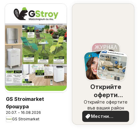
Открийте
оферти
GS Stroimarket
Открийте офертите
наблизо
брошура
във вашия район
20.07. - 16.08.2026
Местни
GS Stroimarket
оферти