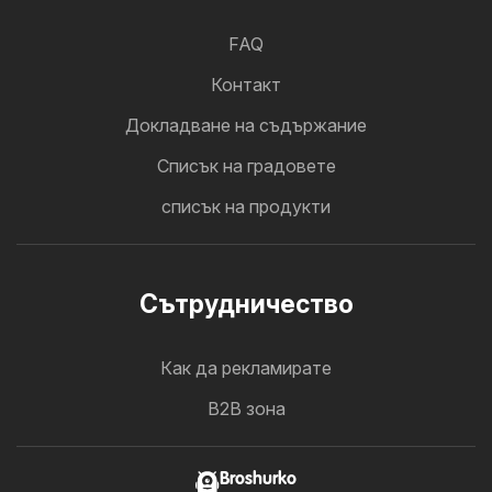
FAQ
Контакт
Докладване на съдържание
Cписък на градовете
списък на продукти
Cътрудничество
Как да рекламирате
B2B зона
Broshurko