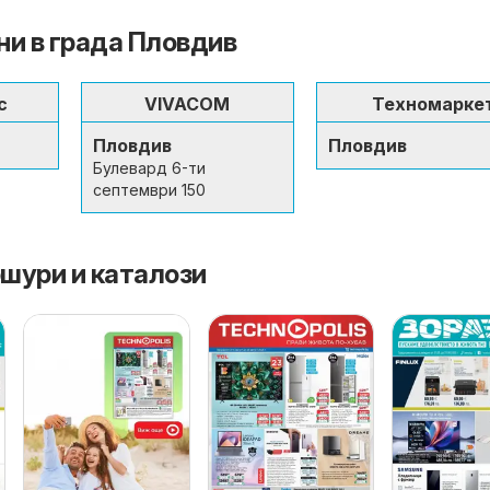
и в града Пловдив
с
VIVACOM
Техномарке
Пловдив
Пловдив
Булевард 6-ти
септември 150
шури и каталози