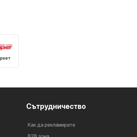
ркет
Cътрудничество
Как да рекламирате
B2B зона