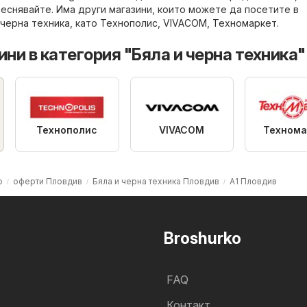
теснявайте. Има други магазини, които можете да посетите в
 черна техника
, като
Технополис
,
VIVACOM
,
Техномаркет
.
ни в категория "Бяла и черна техника"
Технополис
VIVACOM
Технома
о
оферти Пловдив
Бяла и черна техника Пловдив
A1 Пловдив
Broshurko
FAQ
Контакт