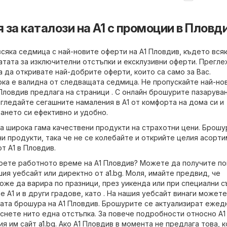
за каталози на A1 с промоции в Пловд
сяка седмица с най-новите оферти на A1 Пловдив, където вся
тата за изключителни отстъпки и ексклузивни оферти. Прегл
а да откривате най-добрите оферти, които са само за Вас.
ка е валидна от следващата седмица. Не пропускайте най-но
 Пловдив предлага на страници . С онлайн брошурите пазарува
згледайте сегашните намаления в A1 от комфорта на дома си и
ането си ефективно и удобно.
а широка гама качествени продукти на страхотни цени. Брошу
ни продукти, така че не се колебайте и открийте целия асорти
т A1 в Пловдив.
ерете работното време на A1 Пловдив? Можете да получите п
шия уебсайт или директно от
a1.bg
. Моля, имайте предвид, че
же да варира по празници, през уикенда или при специални с
 A1 и в други градове, като . На нашия уебсайт винаги можете
ата брошура на A1 Пловдив. Брошурите се актуализират ежед
уснете нито една отстъпка. За повече подробности относно A1
ия им сайт
a1.bg
. Ако A1 Пловдив в момента не предлага това, 