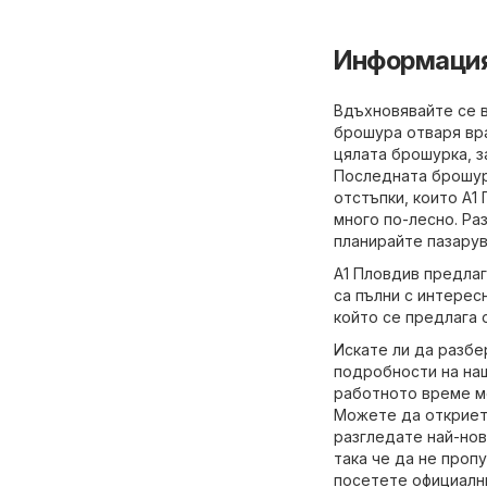
Информация 
Вдъхновявайте се в
брошура отваря вра
цялата брошурка, з
Последната брошур
отстъпки, които A1
много по-лесно. Ра
планирайте пазарув
A1 Пловдив предлаг
са пълни с интерес
който се предлага о
Искате ли да разб
подробности на на
работното време мо
Можете да откриете
разгледате най-нов
така че да не проп
посетете официалн