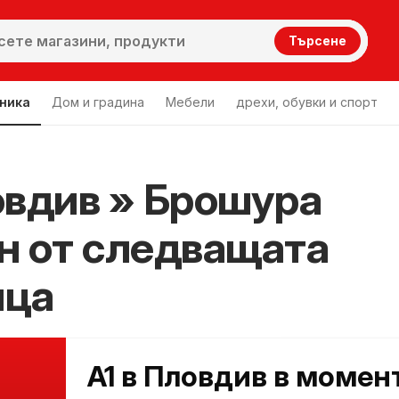
Търсене
хника
Дом и градина
Мебели
дрехи, обувки и спорт
овдив » Брошура
н от следващата
ица
A1 в Пловдив в момен