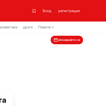
Вход
регистрация
козметика
други
Повече
абонирайте се
та