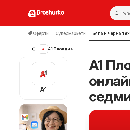
Broshurko
Оферти
Супермаркети
Бяла и черна те
A1 Пловдив
A1 Пл
онлай
A1
седм