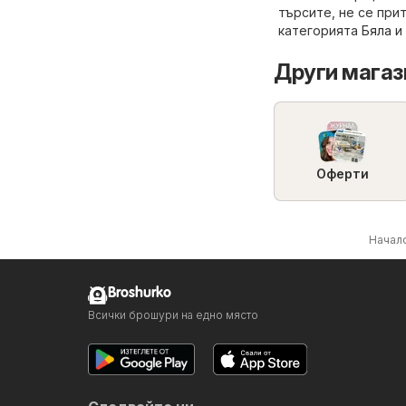
търсите, не се при
категорията
Бяла и
Други магази
Оферти
Начал
Broshurko
Всички брошури на едно място