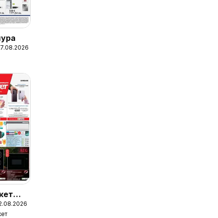
шура
27.08.2026
кет
12.08.2026
кет