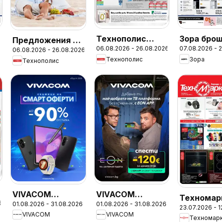
Технополис
Зора бро
Предложения от
6
06.08.2026 - 26.08.2026
07.08.2026 - 
брошура -
06.08.2026 - 26.08.2026
Технополис с
Технополис
Зора
Технополис
Предложения
валидност до
26.08.2026
VIVACOM
VIVACOM
Техномар
6
01.08.2026 - 31.08.2026
01.08.2026 - 31.08.2026
брошура
брошура - Eon
23.07.2026 - 
брошура
VIVACOM
VIVACOM
Техномар