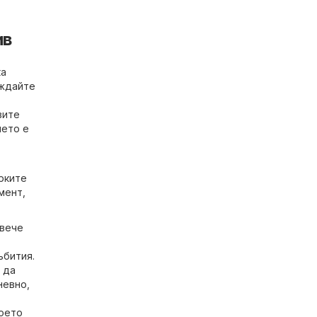
ив
ка
еждайте
вите
нето е
рките
мент,
овече
ъбития.
 да
невно,
което