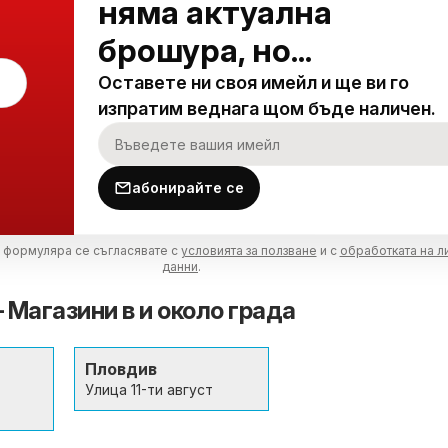
няма актуална
брошура, но...
Оставете ни своя имейл и ще ви го
изпратим веднага щом бъде наличен.
абонирайте се
 формуляра се съгласявате с
условията за ползване
и с
обработката на л
данни
.
– Магазини в и около града
Пловдив
Улица 11-ти август