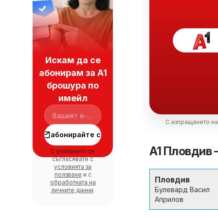
Искам да се
абонирам за A1
брошура по
имейл
С изпращането на
абонирайте се
A1 Пловдив 
С влизането се
съгласявате с
условията за
ползване
и с
Пловдив
обработката на
Булевард Васил
личните данни
.
Априлов