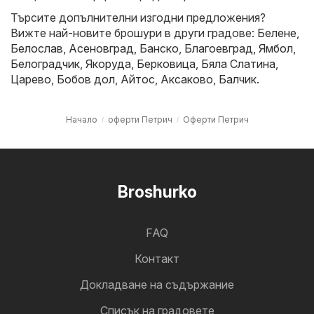
Търсите допълнителни изгодни предложения?
Вижте най-новите брошури в други градове:
Белене
,
Белослав
,
Асеновград
,
Банско
,
Благоевград
,
Ямбол
,
Белоградчик
,
Якоруда
,
Берковица
,
Бяла Слатина
,
Царево
,
Бобов дол
,
Айтос
,
Аксаково
,
Балчик
.
Начало
оферти Петрич
Оферти Петрич
Broshurko
FAQ
Контакт
Докладване на съдържание
Cписък на градовете