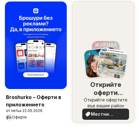
Открийте
оферти
Broshurko – Оферти в
Открийте офертите
наблизо
приложението
във вашия район
от петък 22.05.2026
Местни
Оферти
оферти