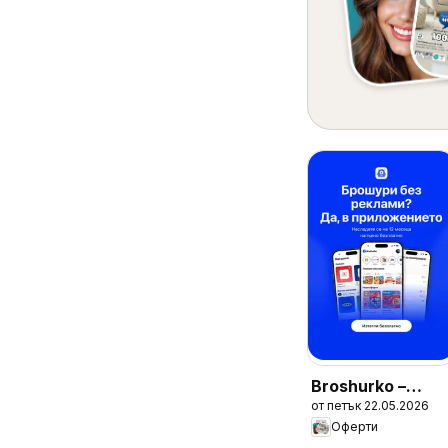
Broshurko –
от петък 22.05.2026
Оферти в
Оферти
приложението