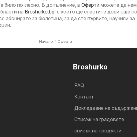
 е било по-лесно. В допълнение, в
Оферти
можете да нам
области на
Broshurko.bg
, с което ще спестите дори още по
е абонирате за бюлетина, за да сте първите, научили за
оции.
Начало
Оферти
Broshurko
FAQ
Контакт
Докладване на съдържан
Cписък на градовете
списък на продукти