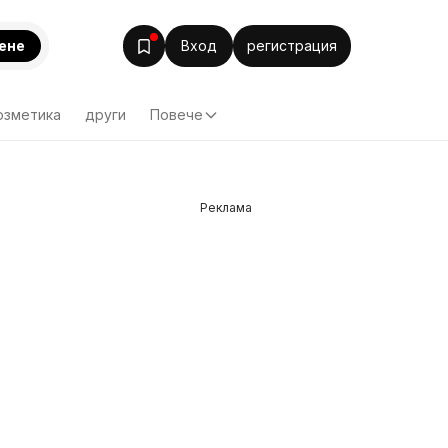
ене
Вход
регистрация
озметика
други
Повече
Реклама