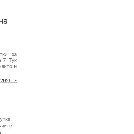
на
пки за
 7. Тук
 както и
.2026 -
упка.
учите
а