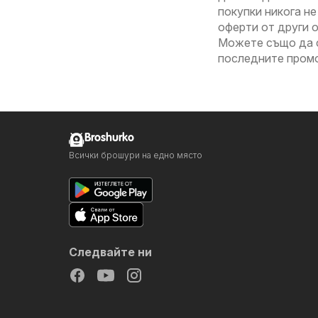
покупки никога не
оферти от други 
Можете също да с
последните пром
Broshurko
Всички брошури на едно място
Следвайте ни