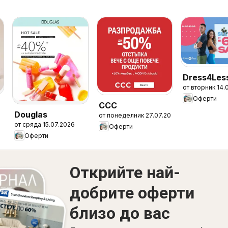
Dress4Les
от вторник 14.
Оферти
CCC
Douglas
от понеделник 27.07.2026
от сряда 15.07.2026
Оферти
Оферти
Открийте най-
добрите оферти
близо до вас