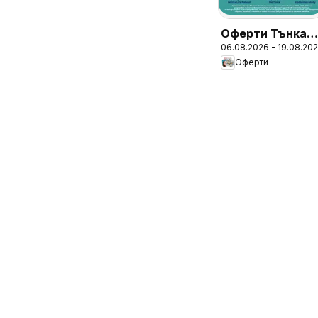
Оферти Тънкат
06.08.2026 - 19.08.20
брошура с
Оферти
дебелите
отстъпки