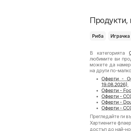
Продукти, 
Риба
Играчка
В категорията
любимите ви про
можете да намер
на други по-малко
Оферти - О
19.08.2026)
,
Оферти - Foo
Оферти - CCC
Оферти - Dou
Оферти - CCC
Прегледайте ги в
Хартиените флаери
достъп до най-но