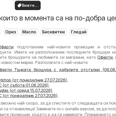
район
вашия район
Вижте
оферти
които в момента са на по-добра це
Ориз
Масло
Бисквитки
Гледай
Оферти
подготвихме най-новите промоции и отстъ
дукти. Имате на разположение последните брошури на
ите брошурите на любимите си магазини, като
Оферти
,
 известни марки. Разполагате с най-новите
ферти Тънката брошура с дебелите отстъпки (06.08
tshop (от понеделник 27.07.2026)
,
 (от събота 01.08.2026)
,
glas (от сряда 15.07.2026)
,
 (от понеделник 27.07.2026)
.
ъзможно най-скоро, за да спестите от следващата си пок
 са отживелица! Заменете ги с онлайн версия, за да пол
вите промоции, където и да се намирате. Планирането н