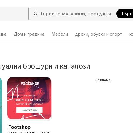
Търс
ика
Дом и градина
Мебели
дрехи, обувки и спорт
к
туални брошури и каталози
Реклама
Footshop
от понеделник 27.07.2026