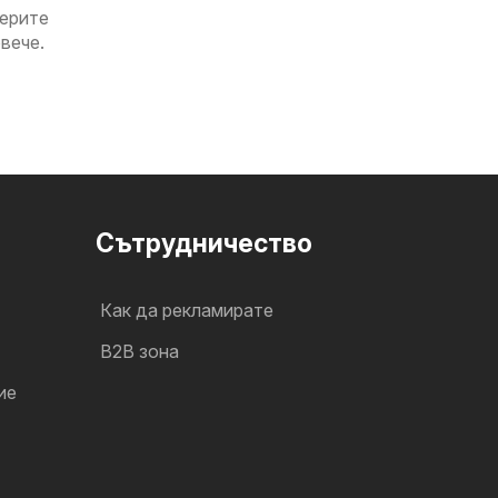
ерите
вече.
Cътрудничество
Как да рекламирате
B2B зона
ие