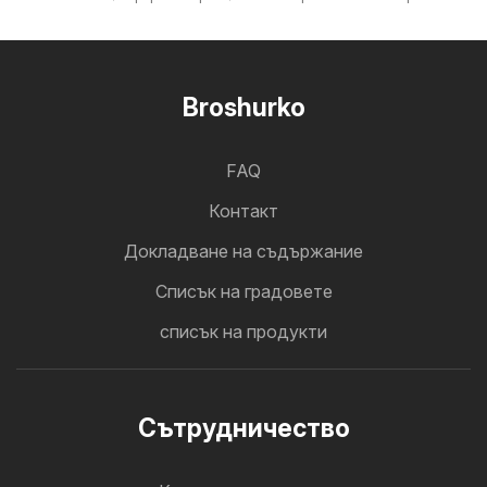
Broshurko
FAQ
Контакт
Докладване на съдържание
Cписък на градовете
списък на продукти
Cътрудничество