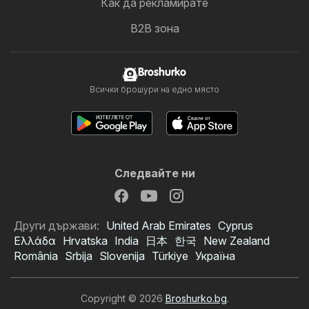
Как да рекламирате
B2B зона
Broshurko
Всички брошури на едно място
Следвайте ни
Други държави:
United Arab Emirates
Cyprus
Ελλάδα
Hrvatska
India
日本
한국
New Zealand
România
Srbija
Slovenija
Türkiye
Україна
Copyright © 2026
Broshurko.bg
.