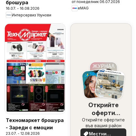
от понеделник 06.07.2026
брошура
eMAG
16.07. - 16.08.2026
Интерсервиз Узунови
Открийте
оферти
Техномаркет брошура
Открийте офертите
наблизо
във вашия район
- Зареди с емоции
23.07. - 12.08.2026
Местни