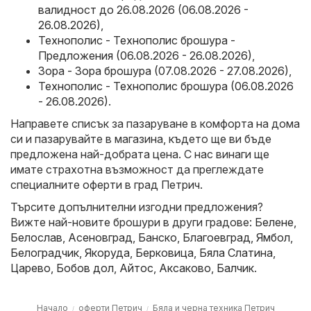
валидност до 26.08.2026 (06.08.2026 -
26.08.2026)
,
Технополис - Технополис брошура -
Предложения (06.08.2026 - 26.08.2026)
,
Зора - Зора брошура (07.08.2026 - 27.08.2026)
,
Технополис - Технополис брошура (06.08.2026
- 26.08.2026)
.
Направете списък за пазаруване в комфорта на дома
си и пазарувайте в магазина, където ще ви бъде
предложена най-добрата цена. С нас винаги ще
имате страхотна възможност да преглеждате
специалните оферти в град Петрич.
Търсите допълнителни изгодни предложения?
Вижте най-новите брошури в други градове:
Белене
,
Белослав
,
Асеновград
,
Банско
,
Благоевград
,
Ямбол
,
Белоградчик
,
Якоруда
,
Берковица
,
Бяла Слатина
,
Царево
,
Бобов дол
,
Айтос
,
Аксаково
,
Балчик
.
Начало
оферти Петрич
Бяла и черна техника Петрич