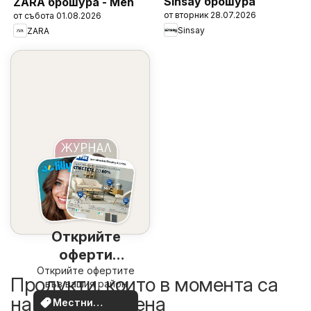
Sinsay брошура
ZARA брошура - Men
от вторник 28.07.2026
от събота 01.08.2026
Sinsay
ZARA
Открийте
оферти
Открийте офертите
наблизо
Продукти, които в момента са
във вашия район
на по-добра цена
Местни