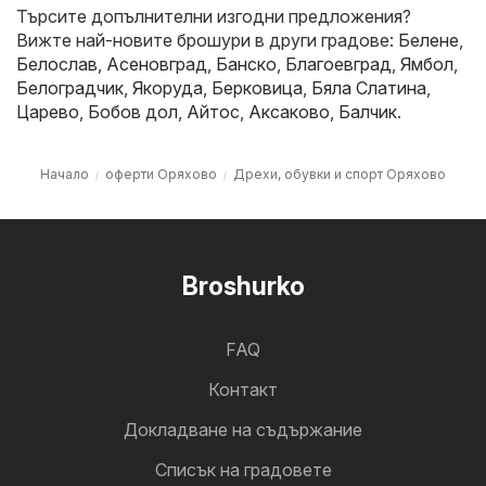
Търсите допълнителни изгодни предложения?
Вижте най-новите брошури в други градове:
Белене
,
Белослав
,
Асеновград
,
Банско
,
Благоевград
,
Ямбол
,
Белоградчик
,
Якоруда
,
Берковица
,
Бяла Слатина
,
Царево
,
Бобов дол
,
Айтос
,
Аксаково
,
Балчик
.
Начало
оферти Оряхово
Дрехи, обувки и спорт Оряхово
Broshurko
FAQ
Контакт
Докладване на съдържание
Cписък на градовете