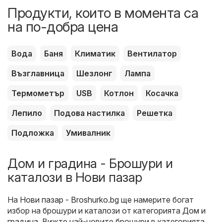
Продукти, които в момента са
на по-добра цена
Вода
Баня
Климатик
Вентилатор
Възглавница
Шезлонг
Лампа
Термометър
USB
Котлон
Косачка
Лепило
Подова настилка
Решетка
Подложка
Умивалник
Дом и градина - Брошури и
каталози в Нови пазар
На
Нови пазар - Broshurko.bg
ще намерите богат
избор на брошури и каталози от категорията
Дом и
градина
. Вижте най-новите брошури в категорията