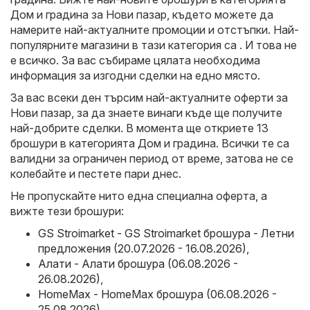
Дом и градина за Нови пазар, където можете да
намерите най-актуалните промоции и отстъпки. Най-
популярните магазини в тази категория са . И това не
е всичко. За вас събираме цялата необходима
информация за изгодни сделки на едно място.
За вас всеки ден търсим най-актуалните оферти за
Нови пазар, за да знаете винаги къде ще получите
най-добрите сделки. В момента ще откриете 13
брошури в категорията Дом и градина. Всички те са
валидни за ограничен период от време, затова не се
колебайте и пестете пари днес.
Не пропускайте нито една специална оферта, а
вижте тези брошури:
GS Stroimarket - GS Stroimarket брошура - Летни
предложения (20.07.2026 - 16.08.2026)
,
Алати - Алати брошура (06.08.2026 -
26.08.2026)
,
HomeMax - HomeMax брошура (06.08.2026 -
25.08.2026)
,