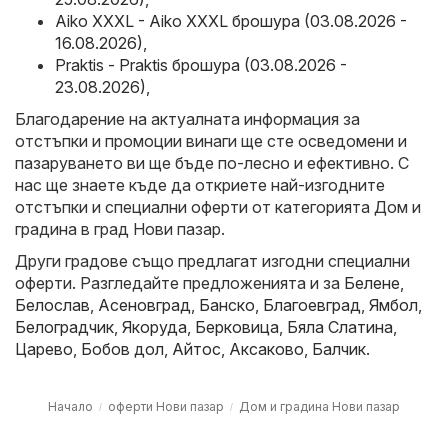
Aiko XXXL - Aiko XXXL брошура (03.08.2026 -
16.08.2026)
,
Praktis - Praktis брошура (03.08.2026 -
23.08.2026)
,
Благодарение на актуалната информация за
отстъпки и промоции винаги ще сте осведомени и
пазаруването ви ще бъде по-лесно и ефективно. С
нас ще знаете къде да откриете най-изгодните
отстъпки и специални оферти от категорията Дом и
градина в град Нови пазар.
Други градове също предлагат изгодни специални
оферти. Разгледайте предложенията и за
Белене
,
Белослав
,
Асеновград
,
Банско
,
Благоевград
,
Ямбол
,
Белоградчик
,
Якоруда
,
Берковица
,
Бяла Слатина
,
Царево
,
Бобов дол
,
Айтос
,
Аксаково
,
Балчик
.
Начало
оферти Нови пазар
Дом и градина Нови пазар