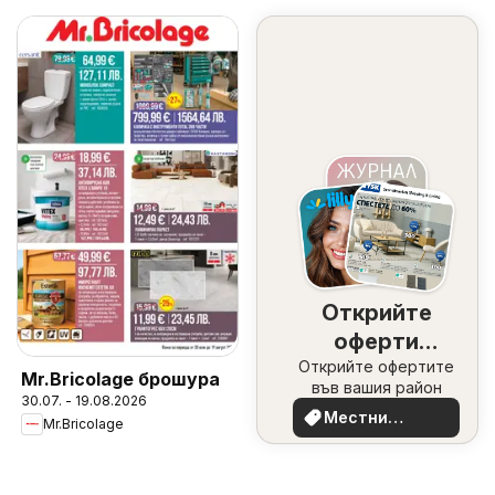
Открийте
оферти
Открийте офертите
наблизо
Mr.Bricolage брошура
във вашия район
30.07. - 19.08.2026
Местни
Mr.Bricolage
оферти