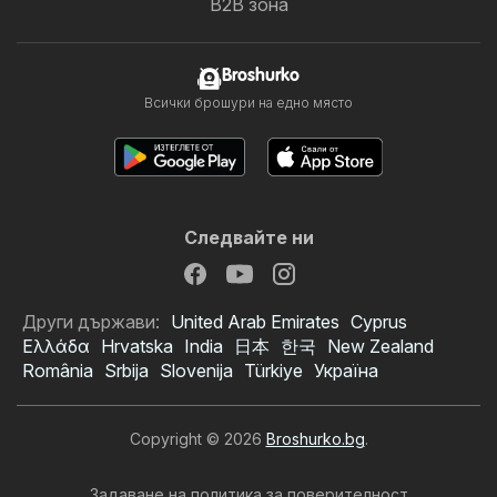
B2B зона
Broshurko
Всички брошури на едно място
Следвайте ни
Други държави:
United Arab Emirates
Cyprus
Ελλάδα
Hrvatska
India
日本
한국
New Zealand
România
Srbija
Slovenija
Türkiye
Україна
Copyright © 2026
Broshurko.bg
.
Задаване на политика за поверителност