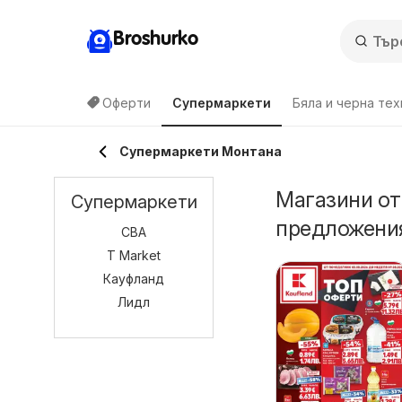
Broshurko
Оферти
Супермаркети
Бяла и черна тех
Супермаркети Монтана
Магазини от
Супермаркети
предложени
CBA
T Market
Кауфланд
Лидл