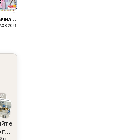
ична
2.08.2026
ийте
рти
изо
йте