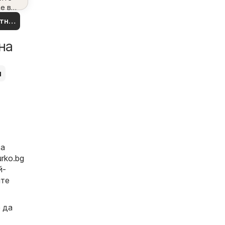
е във
район
тни
рти
на
и
за
rko.bg
й-
йте
е да