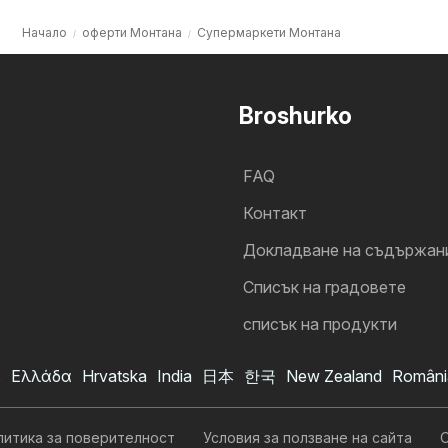
Начало
оферти Монтана
Супермаркети Монтана
Broshurko
FAQ
Контакт
Докладване на съдържан
Cписък на градовете
списък на продукти
s
Ελλάδα
Hrvatska
India
日本
한국
New Zealand
Români
литика за поверителност
Условия за ползване на сайта
О