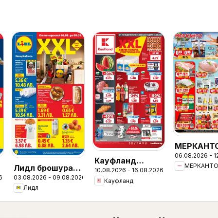
МЕРКАНТ
06.08.2026 - 1
брошура
Кауфланд
МЕРКАНТ
Лидл брошура -
10.08.2026 - 16.08.2026
Седмична
6
03.08.2026 - 09.08.2026
и
Вкусни моменти
Кауфланд
брошура
Лидл
край грила