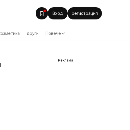
Вход
регистрация
козметика
други
Повече
Реклама
м