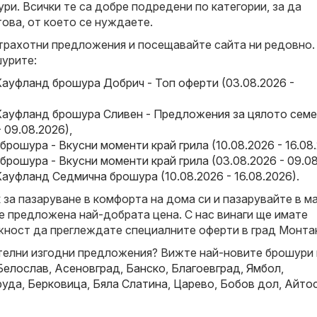
ри. Всички те са добре подредени по категории, за да
това, от което се нуждаете.
трахотни предложения и посещавайте сайта ни редовно.
урите:
Кауфланд брошура Добрич - Топ оферти (03.08.2026 -
Кауфланд брошура Сливен - Предложения за цялото сем
- 09.08.2026)
,
брошура - Вкусни моменти край грила (10.08.2026 - 16.08
брошура - Вкусни моменти край грила (03.08.2026 - 09.0
ауфланд Седмична брошура (10.08.2026 - 16.08.2026)
.
за пазаруване в комфорта на дома си и пазарувайте в ма
е предложена най-добрата цена. С нас винаги ще имате
ност да преглеждате специалните оферти в град Монта
елни изгодни предложения? Вижте най-новите брошури 
Белослав
,
Асеновград
,
Банско
,
Благоевград
,
Ямбол
,
руда
,
Берковица
,
Бяла Слатина
,
Царево
,
Бобов дол
,
Айто