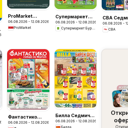
ProMarket
Супермаркет
CBA Седм
06.08.2026 - 12.08.2026
брошура
06.08.2026 - 12.08.2026
Бурлекс
06.08.2026 - 1
брошура
ProMarket
Супермаркет Бурлекс
CBA
брошура
6
Откр
Билла Седмична
Фантастико
офе
06.08.2026 - 12.08.2026
брошура
26
06.08.2026 - 12.08.2026
Седмична
набл
Откри
Билла