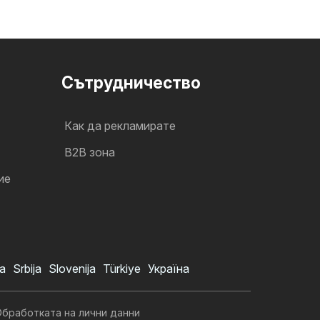
Cътрудничество
Как да рекламирате
B2B зона
ие
a
Srbija
Slovenija
Türkiye
Україна
бработката на лични данни