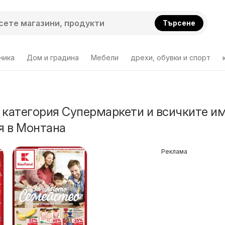
Търсене
ника
Дом и градина
Мебели
дрехи, обувки и спорт
 категория Супермаркети и всичките и
я в Монтана
Реклама