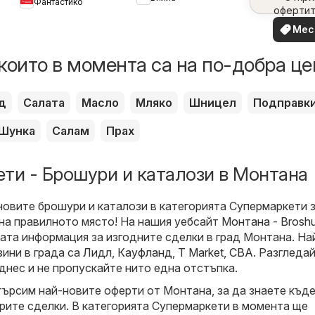
Фантастико
брошура
офертит
вашия 
Мес
офе
които в момента са на по-добра це
д
Салата
Масло
Мляко
Шницел
Подправк
Шунка
Салам
Прах
ти - Брошури и каталози в Монтана
новите брошури и каталози в категорията Супермаркети 
 на правилното място! На нашия уебсайт
Монтана - Broshu
ата информация за изгодните сделки в град Монтана. На
зини в града са
Лидл
,
Кауфланд
,
T Market
,
CBA
. Разгледа
днес и не пропускайте нито една отстъпка.
 търсим най-новите оферти от Монтана, за да знаете къд
рите сделки. В категорията Супермаркети в момента ще