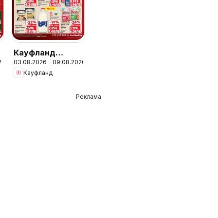
Кауфланд
26
03.08.2026 - 09.08.2026
брошура Сливен
Кауфланд
- Предложения
за цялото
Реклама
семейство