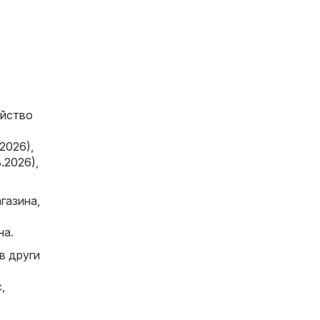
ейство
.2026)
,
8.2026)
,
газина,
на.
в други
с
,