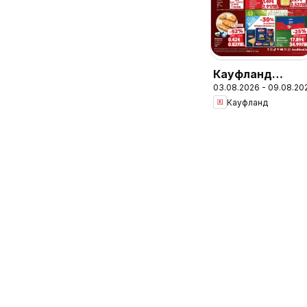
Кауфланд
03.08.2026 - 09.08.20
брошура
Кауфланд
Добрич - Топ
оферти