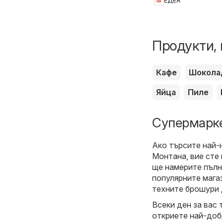
ЕДЕА
Продукти, 
Кафе
Шокола
Яйца
Пиле
Супермарке
Ако търсите най-
Монтана, вие сте
ще намерите пълн
популярните мага
техните брошури 
Всеки ден за вас
откриете най-доб