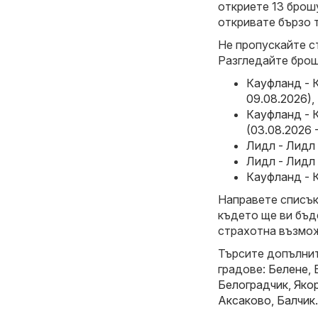
откриете 13 брошу
откривате бързо 
Не пропускайте с
Разгледайте брош
Кауфланд - 
09.08.2026)
,
Кауфланд - 
(03.08.2026 
Лидл - Лидл 
Лидл - Лидл 
Кауфланд - К
Направете списък 
където ще ви бъд
страхотна възмож
Търсите допълнит
градове:
Белене
,
Белоградчик
,
Яко
Аксаково
,
Балчик
.