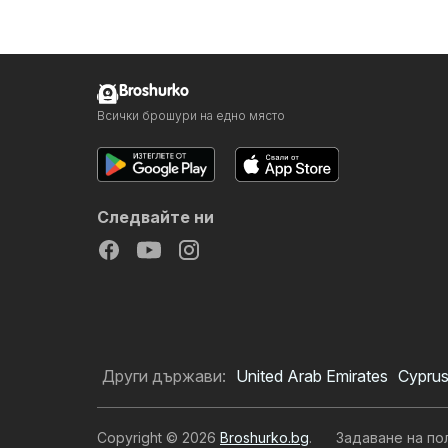
Broshurko
Всички брошури на едно място
Следвайте ни
Други държави:
United Arab Emirates
Cypru
Copyright © 2026
Broshurko.bg
.
Задаване на по