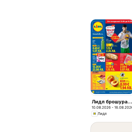
Лидл брошура -
10.08.2026 - 16.08.202
Вкусни момент
Лидл
край грила