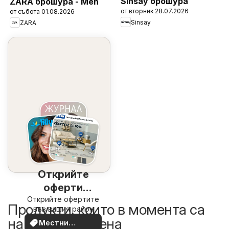
Sinsay брошура
ZARA брошура - Men
от вторник 28.07.2026
от събота 01.08.2026
Sinsay
ZARA
Открийте
оферти
Открийте офертите
наблизо
Продукти, които в момента са
във вашия район
на по-добра цена
Местни