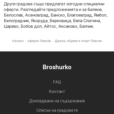
Други градове също предлагат изгодни специални
оферти. Разгледайте предложенията и за
Белене
,
Белослав
,
Асеновград
,
Банско
,
Благоевград
,
Ямбол
,
Белоградчик
,
Якоруда
,
Берковица
,
Бяла Слатина
,
Царево
,
Бобов дол
,
Айтос
,
Аксаково
,
Балчик
.
Начало
оферти Левски
Дрехи, обувки и спорт Левски
Broshurko
FAQ
Контакт
Докладване на съдържание
Cписък на градовете