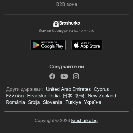
B2B зона
Broshurko
Всички брошури на едно място
Следвайте ни
Други държави:
United Arab Emirates
Cyprus
Ελλάδα
Hrvatska
India
日本
한국
New Zealand
România
Srbija
Slovenija
Türkiye
Україна
Copyright © 2026
Broshurko.bg
.