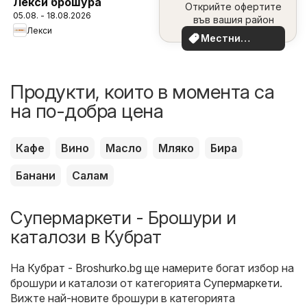
Лекси брошура
Открийте офертите
наблизо
05.08. - 18.08.2026
във вашия район
Лекси
Местни
оферти
Продукти, които в момента са
на по-добра цена
Кафе
Вино
Масло
Мляко
Бира
Банани
Салам
Супермаркети - Брошури и
каталози в Кубрат
На
Кубрат - Broshurko.bg
ще намерите богат избор на
брошури и каталози от категорията
Супермаркети
.
Вижте най-новите брошури в категорията