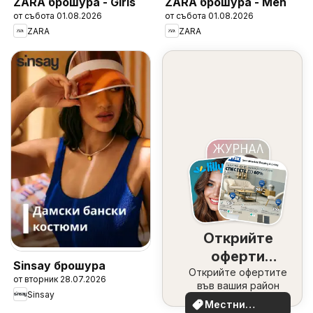
ZARA брошура - Girls
ZARA брошура - Men
от събота 01.08.2026
от събота 01.08.2026
ZARA
ZARA
Открийте
оферти
Sinsay брошура
Открийте офертите
наблизо
от вторник 28.07.2026
във вашия район
Sinsay
Местни