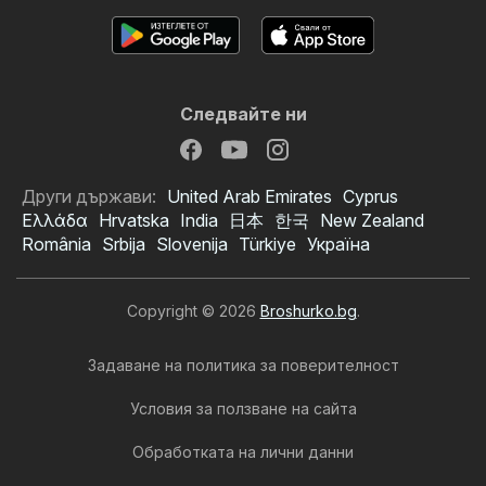
Следвайте ни
Други държави:
United Arab Emirates
Cyprus
Ελλάδα
Hrvatska
India
日本
한국
New Zealand
România
Srbija
Slovenija
Türkiye
Україна
Copyright © 2026
Broshurko.bg
.
Задаване на политика за поверителност
Условия за ползване на сайта
Обработката на лични данни