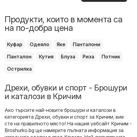
оферти
Продукти, които в момента са
на по-добра цена
Куфар
Одеяло
Яке
Панталони
Панталон
Кутия
Блуза
Риза
Потник
Острилка
Дрехи, обувки и спорт - Брошури
и каталози в Кричим
Ако търсите най-новите брошури и каталози в
категорията Дрехи, обувки и спорт за Кричим, вие
сте на правилното място! На нашия уебсайт
Кричим -
Broshurko.bg
ще намерите пълната информация за