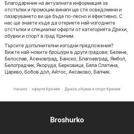
Благодарение на актуалната информация за
отстъпки и промоции винаги ще сте осведомени и
пазаруването ви ще бъде по-лесно и ефективно. С
нас ще знаете къде да откриете най-изгодните
отстъпки и специални оферти от категорията Дрехи,
обувки и спорт в град Кричим.
Търсите допълнителни изгодни предложения?
Вижте най-новите брошури в други градове:
Белене
,
Белослав
,
Асеновград
,
Банско
,
Благоевград
,
Ямбол
,
Белоградчик
,
Якоруда
,
Берковица
,
Бяла Слатина
,
Царево
,
Бобов дол
,
Айтос
,
Аксаково
,
Балчик
.
Начало
оферти Кричим
Дрехи, обувки и спорт Кричим
Broshurko