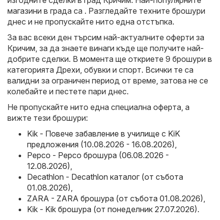
изгодните сделки в град Кричим. Най-популярните
магазини в града са . Разгледайте техните брошури
днес и не пропускайте нито една отстъпка.
За вас всеки ден търсим най-актуалните оферти за
Кричим, за да знаете винаги къде ще получите най-
добрите сделки. В момента ще откриете 9 брошури в
категорията Дрехи, обувки и спорт. Всички те са
валидни за ограничен период от време, затова не се
колебайте и пестете пари днес.
Не пропускайте нито една специална оферта, а
вижте тези брошури:
Kik - Повече забавление в училище с KiK
предложения (10.08.2026 - 16.08.2026)
,
Pepco - Pepco брошура (06.08.2026 -
12.08.2026)
,
Decathlon - Decathlon каталог (от събота
01.08.2026)
,
ZARA - ZARA брошура (от събота 01.08.2026)
,
Kik - Kik брошура (от понеделник 27.07.2026)
.