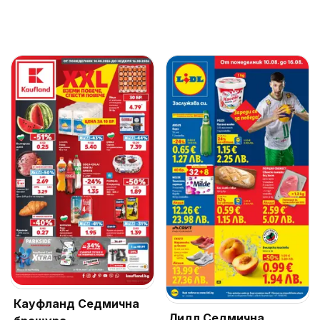
Кауфланд Седмична
Лидл Седмична