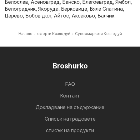
Белослав
,
Асеновград
,
Банско
,
Благоевград
,
Ямбол
,
Белоградчик
,
Якоруда
,
Берковица
,
Бяла Слатина
,
Царево
,
Бобов дол
,
Айтос
,
Аксаково
,
Балчик
.
Начало
оферти Козлодуй
Супермаркети Козлодуй
Broshurko
FAQ
Контакт
Докладване на съдържание
Cписък на градовете
списък на продукти