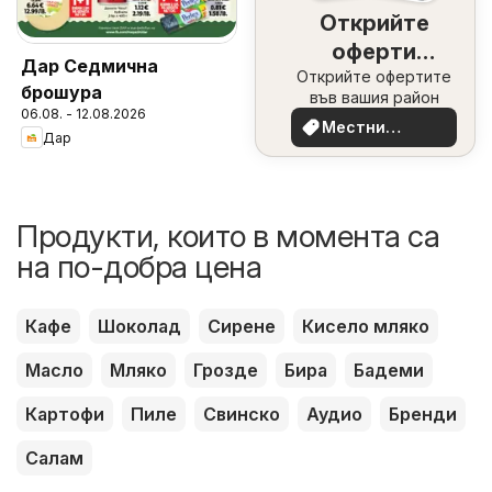
Открийте
оферти
Дар Седмична
Открийте офертите
наблизо
брошура
във вашия район
06.08. - 12.08.2026
Местни
Дар
оферти
Продукти, които в момента са
на по-добра цена
Кафе
Шоколад
Сирене
Кисело мляко
Масло
Мляко
Грозде
Бира
Бадеми
Картофи
Пиле
Свинско
Аудио
Бренди
Салам