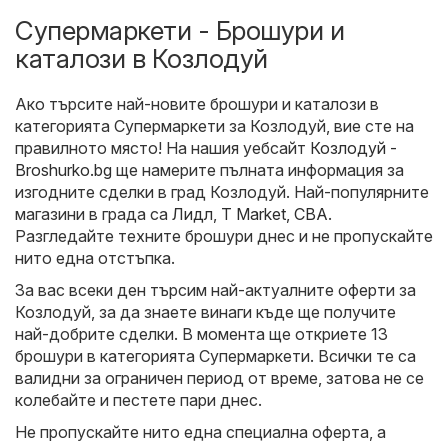
Супермаркети - Брошури и
каталози в Козлодуй
Ако търсите най-новите брошури и каталози в
категорията Супермаркети за Козлодуй, вие сте на
правилното място! На нашия уебсайт
Козлодуй -
Broshurko.bg
ще намерите пълната информация за
изгодните сделки в град Козлодуй. Най-популярните
магазини в града са
Лидл
,
T Market
,
CBA
.
Разгледайте техните брошури днес и не пропускайте
нито една отстъпка.
За вас всеки ден търсим най-актуалните оферти за
Козлодуй, за да знаете винаги къде ще получите
най-добрите сделки. В момента ще откриете 13
брошури в категорията Супермаркети. Всички те са
валидни за ограничен период от време, затова не се
колебайте и пестете пари днес.
Не пропускайте нито една специална оферта, а