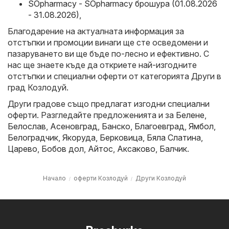
SOpharmacy - SOpharmacy брошура (01.08.2026
- 31.08.2026)
,
Благодарение на актуалната информация за
отстъпки и промоции винаги ще сте осведомени и
пазаруването ви ще бъде по-лесно и ефективно. С
нас ще знаете къде да откриете най-изгодните
отстъпки и специални оферти от категорията Други в
град Козлодуй.
Други градове също предлагат изгодни специални
оферти. Разгледайте предложенията и за
Белене
,
Белослав
,
Асеновград
,
Банско
,
Благоевград
,
Ямбол
,
Белоградчик
,
Якоруда
,
Берковица
,
Бяла Слатина
,
Царево
,
Бобов дол
,
Айтос
,
Аксаково
,
Балчик
.
Начало
оферти Козлодуй
Други Козлодуй