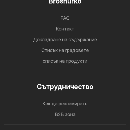
Broshurko
FAQ
Контакт
Докладване на съдържание
Cписък на градовете
списък на продукти
Cътрудничество
Как да рекламирате
B2B зона