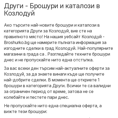
Други - Брошури и каталози в
Козлодуй
Ако търсите най-новите брошури и каталози в
категорията Други за Козлодуй, вие сте на
правилното място! На нашия уебсайт
Козлодуй -
Broshurko.bg
ще намерите пълната информация за
изгодните сделки в град Козлодуй. Най-популярните
магазини в града са . Разгледайте техните брошури
днес и не пропускайте нито една отстъпка.
За вас всеки ден търсим най-актуалните оферти за
Козлодуй, за да знаете винаги къде ще получите
най-добрите сделки. В момента ще откриете 1
брошури в категорията Други. Всички те са валидни
за ограничен период от време, затова не се
колебайте и пестете пари днес.
Не пропускайте нито една специална оферта, а
вижте тези брошури: