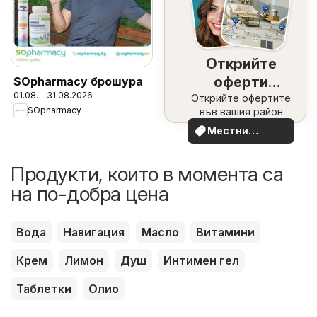
Открийте
оферти
SOpharmacy брошура
01.08. - 31.08.2026
Открийте офертите
наблизо
SOpharmacy
във вашия район
Местни
оферти
Продукти, които в момента са
на по-добра цена
Вода
Навигация
Масло
Витамини
Крем
Лимон
Душ
Интимен гел
Таблетки
Олио