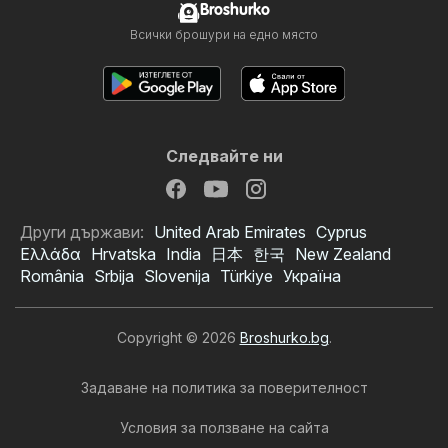
Broshurko
Всички брошури на едно място
Следвайте ни
Други държави:
United Arab Emirates
Cyprus
Ελλάδα
Hrvatska
India
日本
한국
New Zealand
România
Srbija
Slovenija
Türkiye
Україна
Copyright © 2026
Broshurko.bg
.
Задаване на политика за поверителност
Условия за ползване на сайта