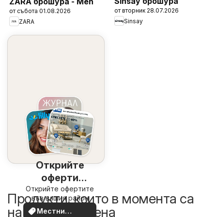
Sinsay брошура
ZARA брошура - Men
от вторник 28.07.2026
от събота 01.08.2026
Sinsay
ZARA
Открийте
оферти
Открийте офертите
наблизо
Продукти, които в момента са
във вашия район
на по-добра цена
Местни