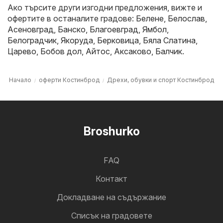
Ако търсите други изгодни предложения, вижте и
офертите в останалите градове:
Белене
,
Белослав
,
Асеновград
,
Банско
,
Благоевград
,
Ямбол
,
Белоградчик
,
Якоруда
,
Берковица
,
Бяла Слатина
,
Царево
,
Бобов дол
,
Айтос
,
Аксаково
,
Балчик
.
Начало
оферти Костинброд
Дрехи, обувки и спорт Костинброд
Broshurko
FAQ
Контакт
Докладване на съдържание
Cписък на градовете