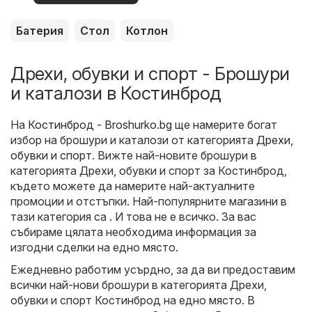
оферти
Батерия
Стол
Котлон
Дрехи, обувки и спорт - Брошури
и каталози в Костинброд
На
Костинброд - Broshurko.bg
ще намерите богат
избор на брошури и каталози от категорията
Дрехи,
обувки и спорт
. Вижте най-новите брошури в
категорията Дрехи, обувки и спорт за Костинброд,
където можете да намерите най-актуалните
промоции и отстъпки. Най-популярните магазини в
тази категория са . И това не е всичко. За вас
събираме цялата необходима информация за
изгодни сделки на едно място.
Ежедневно работим усърдно, за да ви предоставим
всички най-нови брошури в категорията Дрехи,
обувки и спорт Костинброд на едно място. В