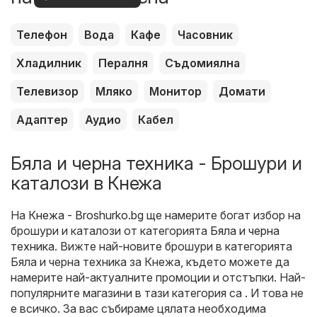
оферти
Телефон
Вода
Кафе
Часовник
Хладилник
Пералня
Съдомиялна
Телевизор
Мляко
Монитор
Домати
Адаптер
Аудио
Кабел
Бяла и черна техника - Брошури и
каталози в Кнежа
На
Кнежа - Broshurko.bg
ще намерите богат избор на
брошури и каталози от категорията
Бяла и черна
техника
. Вижте най-новите брошури в категорията
Бяла и черна техника за Кнежа, където можете да
намерите най-актуалните промоции и отстъпки. Най-
популярните магазини в тази категория са . И това не
е всичко. За вас събираме цялата необходима