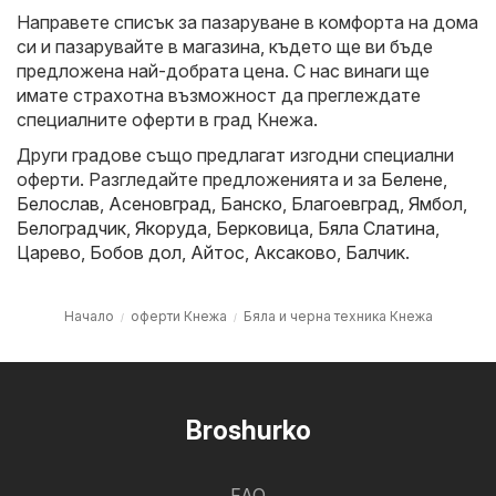
Направете списък за пазаруване в комфорта на дома
си и пазарувайте в магазина, където ще ви бъде
предложена най-добрата цена. С нас винаги ще
имате страхотна възможност да преглеждате
специалните оферти в град Кнежа.
Други градове също предлагат изгодни специални
оферти. Разгледайте предложенията и за
Белене
,
Белослав
,
Асеновград
,
Банско
,
Благоевград
,
Ямбол
,
Белоградчик
,
Якоруда
,
Берковица
,
Бяла Слатина
,
Царево
,
Бобов дол
,
Айтос
,
Аксаково
,
Балчик
.
Начало
оферти Кнежа
Бяла и черна техника Кнежа
Broshurko
FAQ