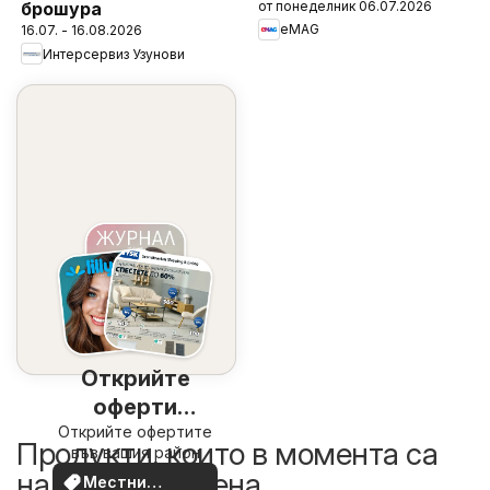
от понеделник 06.07.2026
брошура
eMAG
16.07. - 16.08.2026
Интерсервиз Узунови
Открийте
оферти
Открийте офертите
наблизо
Продукти, които в момента са
във вашия район
на по-добра цена
Местни