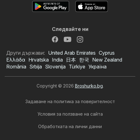
Следвайте ни
Други държави:
United Arab Emirates
Cyprus
Ελλάδα
Hrvatska
India
日本
한국
New Zealand
România
Srbija
Slovenija
Türkiye
Україна
Copyright © 2026
Broshurko.bg
.
Задаване на политика за поверителност
Условия за ползване на сайта
Обработката на лични данни