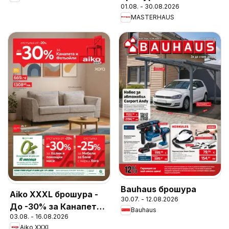
01.08. - 30.08.2026
MASTERHAUS
Bauhaus брошура
Aiko XXXL брошура -
30.07. - 12.08.2026
До -30% за Канапета
Bauhaus
03.08. - 16.08.2026
и Фотьойли
Aiko XXXL