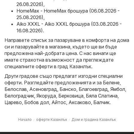
26.08.2026)
,
HomeMax - HomeMax брошура (06.08.2026 -
25.08.2026)
,
Aiko XXXL - Aiko XXXL брошура (03.08.2026 -
16.08.2026)
.
Направете списък за пазаруване в комфорта на дома
си и пазарувайте в магазина, където ще ви бъде
предложена най-добрата цена. С нас винаги ще
имате страхотна възможност да преглеждате
специалните оферти в град Казанлък.
Други градове също предлагат изгодни специални
оферти. Разгледайте предложенията и за
Белене
,
Белослав
,
Асеновград
,
Банско
,
Благоевград
,
Ямбол
,
Белоградчик
,
Якоруда
,
Берковица
,
Бяла Слатина
,
Царево
,
Бобов дол
,
Айтос
,
Аксаково
,
Балчик
.
Начало
оферти Казанлък
Дом и градина Казанлък