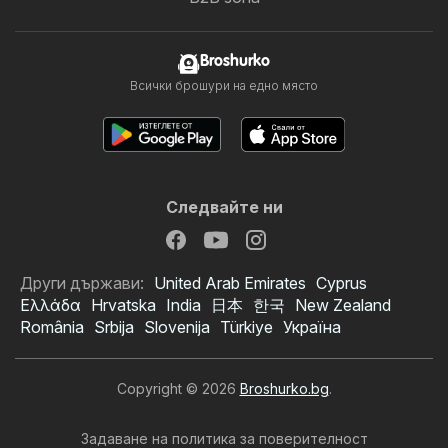
Broshurko
Всички брошури на едно място
Следвайте ни
Други държави:
United Arab Emirates
Cyprus
Ελλάδα
Hrvatska
India
日本
한국
New Zealand
România
Srbija
Slovenija
Türkiye
Україна
Copyright © 2026
Broshurko.bg
.
Задаване на политика за поверителност