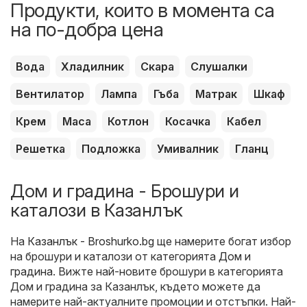
Продукти, които в момента са
на по-добра цена
Вода
Хладилник
Скара
Слушалки
Вентилатор
Лампа
Гъба
Матрак
Шкаф
Крем
Маса
Котлон
Косачка
Кабел
Решетка
Подложка
Умивалник
Гланц
Дом и градина - Брошури и
каталози в Казанлък
На
Казанлък - Broshurko.bg
ще намерите богат избор
на брошури и каталози от категорията
Дом и
градина
. Вижте най-новите брошури в категорията
Дом и градина за Казанлък, където можете да
намерите най-актуалните промоции и отстъпки. Най-