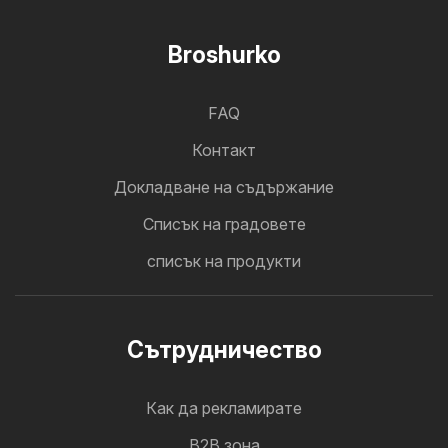
Broshurko
FAQ
Контакт
Докладване на съдържание
Cписък на градовете
списък на продукти
Cътрудничество
Как да рекламирате
B2B зона