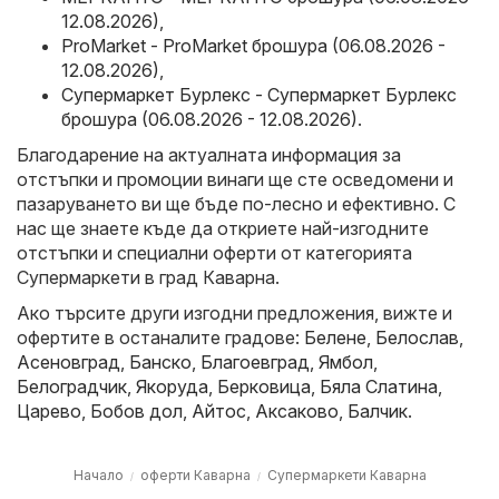
12.08.2026)
,
ProMarket - ProMarket брошура (06.08.2026 -
12.08.2026)
,
Супермаркет Бурлекс - Супермаркет Бурлекс
брошура (06.08.2026 - 12.08.2026)
.
Благодарение на актуалната информация за
отстъпки и промоции винаги ще сте осведомени и
пазаруването ви ще бъде по-лесно и ефективно. С
нас ще знаете къде да откриете най-изгодните
отстъпки и специални оферти от категорията
Супермаркети в град Каварна.
Ако търсите други изгодни предложения, вижте и
офертите в останалите градове:
Белене
,
Белослав
,
Асеновград
,
Банско
,
Благоевград
,
Ямбол
,
Белоградчик
,
Якоруда
,
Берковица
,
Бяла Слатина
,
Царево
,
Бобов дол
,
Айтос
,
Аксаково
,
Балчик
.
Начало
оферти Каварна
Супермаркети Каварна