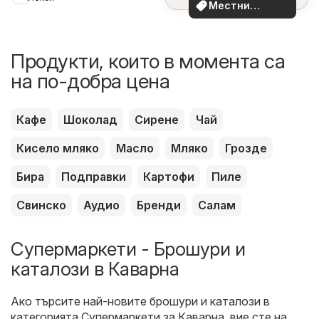
Местни
оферти
Продукти, които в момента са
на по-добра цена
Кафе
Шоколад
Сирене
Чай
Кисело мляко
Масло
Мляко
Грозде
Бира
Подправки
Картофи
Пиле
Свинско
Аудио
Бренди
Салам
Супермаркети - Брошури и
каталози в Каварна
Ако търсите най-новите брошури и каталози в
категорията Супермаркети за Каварна, вие сте на