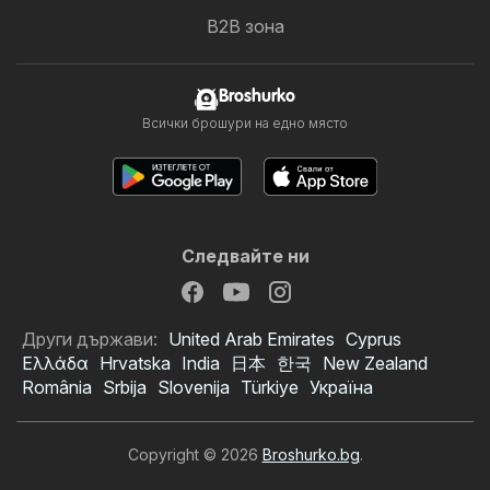
B2B зона
Broshurko
Всички брошури на едно място
Следвайте ни
Други държави:
United Arab Emirates
Cyprus
Ελλάδα
Hrvatska
India
日本
한국
New Zealand
România
Srbija
Slovenija
Türkiye
Україна
Copyright © 2026
Broshurko.bg
.