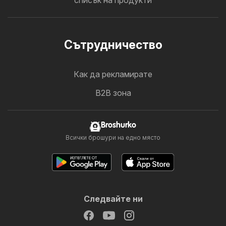
списък на продукти
Cътрудничество
Как да рекламирате
B2B зона
Broshurko
Всички брошури на едно място
Следвайте ни