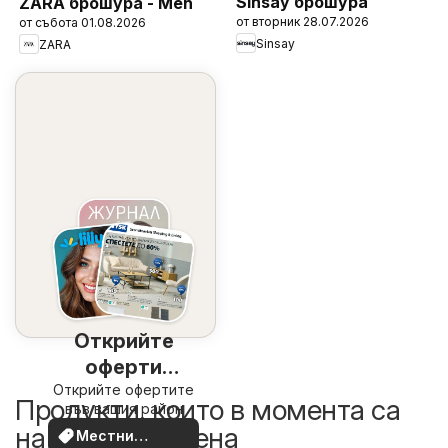
Sinsay брошура
ZARA брошура - Men
от вторник 28.07.2026
от събота 01.08.2026
Sinsay
ZARA
Открийте
оферти
Открийте офертите
наблизо
Продукти, които в момента са
във вашия район
на по-добра цена
Местни