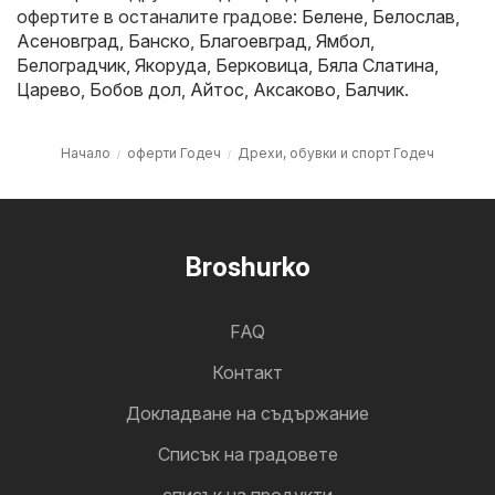
офертите в останалите градове:
Белене
,
Белослав
,
Асеновград
,
Банско
,
Благоевград
,
Ямбол
,
Белоградчик
,
Якоруда
,
Берковица
,
Бяла Слатина
,
Царево
,
Бобов дол
,
Айтос
,
Аксаково
,
Балчик
.
Начало
оферти Годеч
Дрехи, обувки и спорт Годеч
Broshurko
FAQ
Контакт
Докладване на съдържание
Cписък на градовете