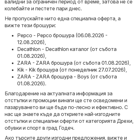
валидни за ограничен период от време, затова не се
колебайте и пестете пари днес.
Не пропускайте нито една специална оферта, а
вижте тези брошури:
Pepco - Pepco брошура (06.08.2026 -
12.08.2026)
,
Decathlon - Decathlon каталог (от събота
01.08.2026)
,
ZARA - ZARA брошура (от събота 01.08.2026)
,
Kik - Kik брошура (от понеделник 27.07.2026)
,
ZARA - ZARA брошура - Boys (от събота
01.08.2026)
.
Благодарение на актуалната информация за
отстъпки и промоции винаги ще сте осведомени и
пазаруването ви ще бъде по-лесно и ефективно. С
нас ще знаете къде да откриете най-изгодните
отстъпки и специални оферти от категорията Дрехи,
обувки и спорт в град Годеч.
Ако търсите други изгодни предложения, вижте и