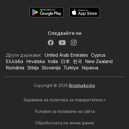
Следвайте ни
Други държави:
United Arab Emirates
Cyprus
Ελλάδα
Hrvatska
India
日本
한국
New Zealand
România
Srbija
Slovenija
Türkiye
Україна
Copyright © 2026
Broshurko.bg
.
Задаване на политика за поверителност
Условия за ползване на сайта
Обработката на лични данни