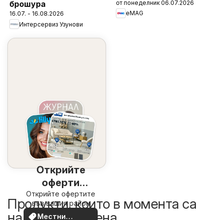
от понеделник 06.07.2026
брошура
eMAG
16.07. - 16.08.2026
Интерсервиз Узунови
Открийте
оферти
Открийте офертите
наблизо
Продукти, които в момента са
във вашия район
на по-добра цена
Местни