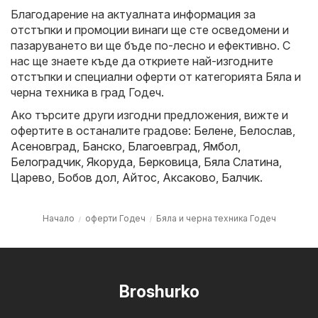
Благодарение на актуалната информация за
отстъпки и промоции винаги ще сте осведомени и
пазаруването ви ще бъде по-лесно и ефективно. С
нас ще знаете къде да откриете най-изгодните
отстъпки и специални оферти от категорията Бяла и
черна техника в град Годеч.
Ако търсите други изгодни предложения, вижте и
офертите в останалите градове:
Белене
,
Белослав
,
Асеновград
,
Банско
,
Благоевград
,
Ямбол
,
Белоградчик
,
Якоруда
,
Берковица
,
Бяла Слатина
,
Царево
,
Бобов дол
,
Айтос
,
Аксаково
,
Балчик
.
Начало
оферти Годеч
Бяла и черна техника Годеч
Broshurko