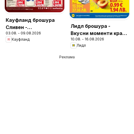
Кауфланд брошура
Лидл брошура -
Сливен -
Вкусни моменти край
03.08. - 09.08.2026
Предложения за
10.08. - 16.08.2026
Кауфланд
грила
цялото семейство
Лидл
Реклама