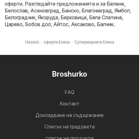
оферти. Разгледайте предложенията и за
Белене
,
Белослав
,
Асеновград
,
Банско
,
Благоевград
,
Ямбол
,
Белоградчик
,
Якоруда
,
Берковица
,
Бяла Слатина
,
Царево
,
Бобов дол
,
Айтос
,
Аксаково
,
Балчик
.
Начало
оферти Елена
Супермаркети Елена
Broshurko
FAQ
Контакт
Докладване на съдържание
Cписък на градовете
списък на продукти