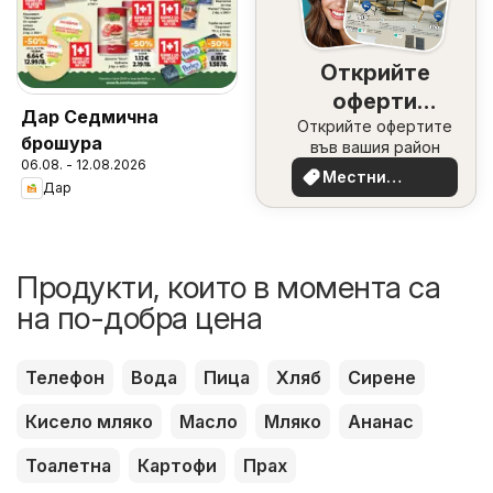
Открийте
оферти
Дар Седмична
Открийте офертите
наблизо
брошура
във вашия район
06.08. - 12.08.2026
Местни
Дар
оферти
Продукти, които в момента са
на по-добра цена
Телефон
Вода
Пица
Хляб
Сирене
Кисело мляко
Масло
Мляко
Ананас
Тоалетна
Картофи
Прах