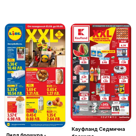
Кауфланд Седмична
Лидл брошура -