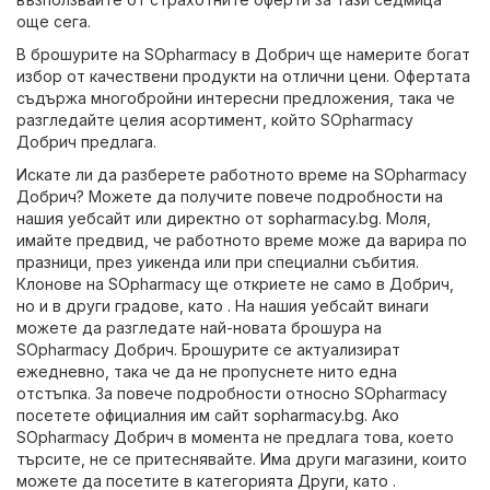
още сега.
В брошурите на SOpharmacy в Добрич ще намерите богат
избор от качествени продукти на отлични цени. Офертата
съдържа многобройни интересни предложения, така че
разгледайте целия асортимент, който SOpharmacy
Добрич предлага.
Искате ли да разберете работното време на SOpharmacy
Добрич? Можете да получите повече подробности на
нашия уебсайт или директно от
sopharmacy.bg
. Моля,
имайте предвид, че работното време може да варира по
празници, през уикенда или при специални събития.
Клонове на SOpharmacy ще откриете не само в Добрич,
но и в други градове, като . На нашия уебсайт винаги
можете да разгледате най-новата брошура на
SOpharmacy Добрич. Брошурите се актуализират
ежедневно, така че да не пропуснете нито една
отстъпка. За повече подробности относно SOpharmacy
посетете официалния им сайт
sopharmacy.bg
. Ако
SOpharmacy Добрич в момента не предлага това, което
търсите, не се притеснявайте. Има други магазини, които
можете да посетите в категорията
Други
, като .