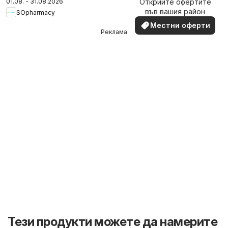
01.08. - 31.08.2026
Открийте офертите
наблизо
във вашия район
SOpharmacy
Местни оферти
Реклама
Тези продукти можете да намерите