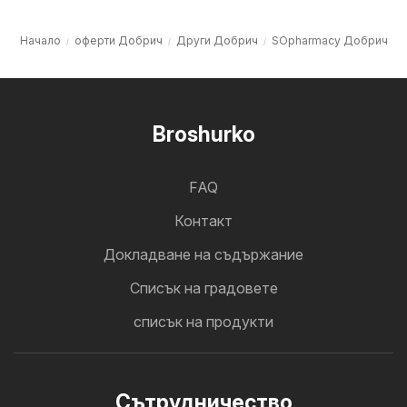
Начало
оферти Добрич
Други Добрич
SOpharmacy Добрич
Broshurko
FAQ
Контакт
Докладване на съдържание
Cписък на градовете
списък на продукти
Cътрудничество