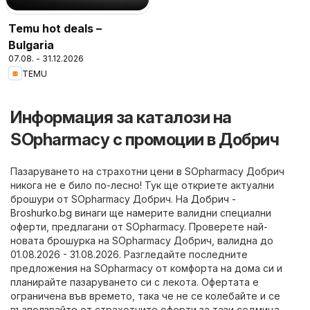
Temu hot deals –
Bulgaria
07.08. - 31.12.2026
TEMU
Информация за каталози на
SOpharmacy с промоции в Добрич
Пазаруването на страхотни цени в SOpharmacy Добрич
никога не е било по-лесно! Тук ще откриете актуални
брошури от SOpharmacy Добрич. На
Добрич -
Broshurko.bg
винаги ще намерите валидни специални
оферти, предлагани от SOpharmacy. Проверете най-
новата брошурка на SOpharmacy Добрич, валидна до
01.08.2026 - 31.08.2026. Разгледайте последните
предложения на SOpharmacy от комфорта на дома си и
планирайте пазаруването си с лекота. Офертата е
ограничена във времето, така че не се колебайте и се
възползвайте от страхотните оферти за тази седмица