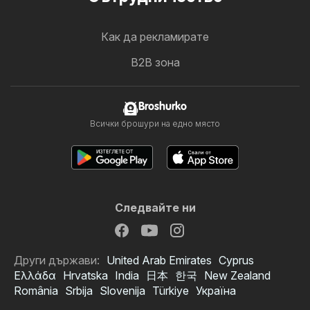
Как да рекламирате
B2B зона
Broshurko
Всички брошури на едно място
Следвайте ни
Други държави:
United Arab Emirates
Cyprus
Ελλάδα
Hrvatska
India
日本
한국
New Zealand
România
Srbija
Slovenija
Türkiye
Україна