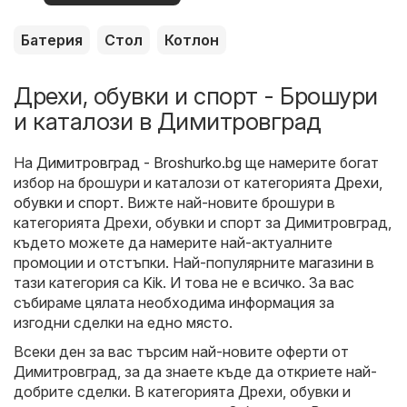
оферти
Батерия
Стол
Котлон
Дрехи, обувки и спорт - Брошури
и каталози в Димитровград
На
Димитровград - Broshurko.bg
ще намерите богат
избор на брошури и каталози от категорията
Дрехи,
обувки и спорт
. Вижте най-новите брошури в
категорията Дрехи, обувки и спорт за Димитровград,
където можете да намерите най-актуалните
промоции и отстъпки. Най-популярните магазини в
тази категория са
Kik
. И това не е всичко. За вас
събираме цялата необходима информация за
изгодни сделки на едно място.
Всеки ден за вас търсим най-новите оферти от
Димитровград, за да знаете къде да откриете най-
добрите сделки. В категорията Дрехи, обувки и