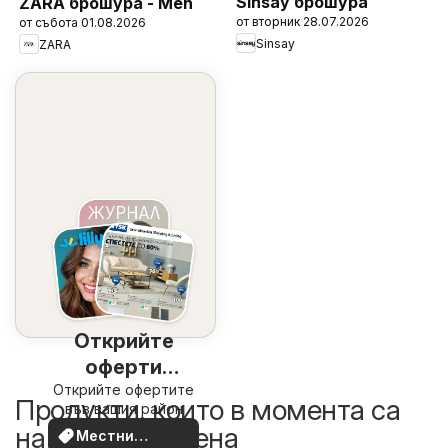
Sinsay брошура
ZARA брошура - Men
от вторник 28.07.2026
от събота 01.08.2026
Sinsay
ZARA
Открийте
оферти
Открийте офертите
наблизо
Продукти, които в момента са
във вашия район
на по-добра цена
Местни