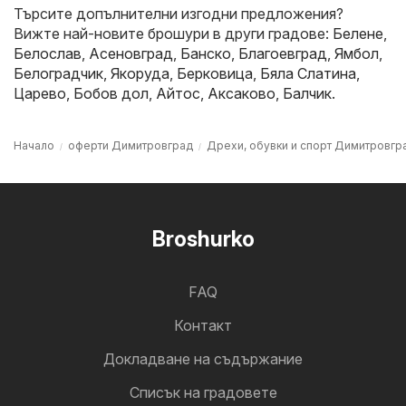
Търсите допълнителни изгодни предложения?
Вижте най-новите брошури в други градове:
Белене
,
Белослав
,
Асеновград
,
Банско
,
Благоевград
,
Ямбол
,
Белоградчик
,
Якоруда
,
Берковица
,
Бяла Слатина
,
Царево
,
Бобов дол
,
Айтос
,
Аксаково
,
Балчик
.
Начало
оферти Димитровград
Дрехи, обувки и спорт Димитровгр
Broshurko
FAQ
Контакт
Докладване на съдържание
Cписък на градовете