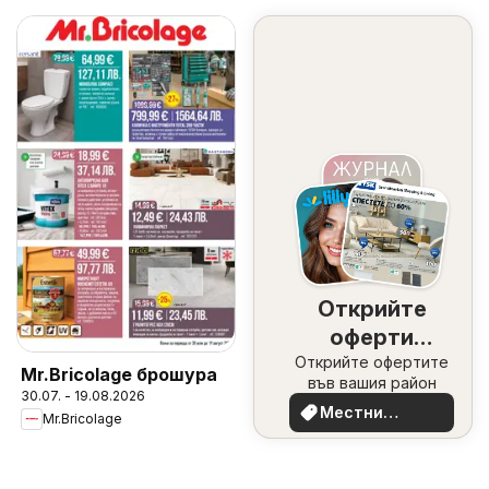
Открийте
оферти
Открийте офертите
наблизо
Mr.Bricolage брошура
във вашия район
30.07. - 19.08.2026
Местни
Mr.Bricolage
оферти