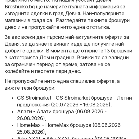
Broshurko.bg
ще намерите пълната информация за
изгодните сделки в град Девня. Най-популярните
магазини в града са . Разгледайте техните брошури
днес и не пропускайте нито една отстъпка.
За вас всеки ден търсим най-актуалните оферти за
Девня, за да знаете винаги къде ще получите най-
добрите сделки. В момента ще откриете 13 брошури
в категорията Дом и градина. Всички те са валидни
за ограничен период от време, затова не се
колебайте и пестете пари днес.
Не пропускайте нито една специална оферта, а
вижте тези брошури:
GS Stroimarket - GS Stroimarket брошура - Летни
предложения (20.07.2026 - 16.08.2026)
,
Алати - Алати брошура (06.08.2026 -
26.08.2026)
,
HomeMax - HomeMax брошура (06.08.2026 -
25.08.2026)
,
Aiko XXXL - Aiko XXXL брошура (03.08.2026 -