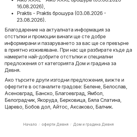
16.08.2026)
,
Praktis - Praktis брошура (03.08.2026 -
23.08.2026)
.
Благодарение на актуалната информация за
отстъпки и промоции винаги ще сте добре
информирани и пазаруването за вас ще се превърне
в приятно изживяване. При нас ще разбирате къде да
намерите най-добрите отстъпки и специални
предложения от категорията Дом и градина за
Девня.
Ако търсите други изгодни предложения, вижте и
офертите в останалите градове:
Белене
,
Белослав
,
Асеновград
,
Банско
,
Благоевград
,
Ямбол
,
Белоградчик
,
Якоруда
,
Берковица
,
Бяла Слатина
,
Царево
,
Бобов дол
,
Айтос
,
Аксаково
,
Балчик
.
Начало
оферти Девня
Дом и градина Девня