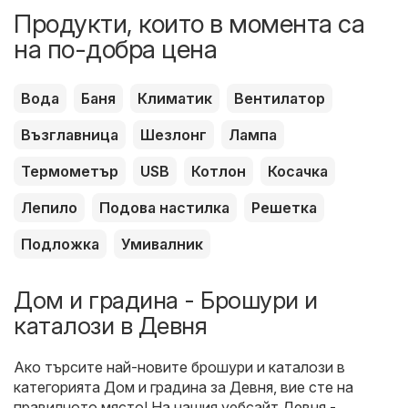
Продукти, които в момента са
на по-добра цена
Вода
Баня
Климатик
Вентилатор
Възглавница
Шезлонг
Лампа
Термометър
USB
Котлон
Косачка
Лепило
Подова настилка
Решетка
Подложка
Умивалник
Дом и градина - Брошури и
каталози в Девня
Ако търсите най-новите брошури и каталози в
категорията Дом и градина за Девня, вие сте на
правилното място! На нашия уебсайт
Девня -