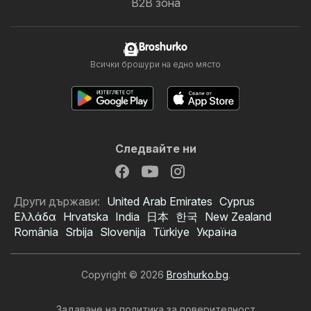
B2B зона
Broshurko
Всички брошури на едно място
Следвайте ни
Други държави:
United Arab Emirates
Cyprus
Ελλάδα
Hrvatska
India
日本
한국
New Zealand
România
Srbija
Slovenija
Türkiye
Україна
Copyright © 2026
Broshurko.bg
.
Задаване на политика за поверителност