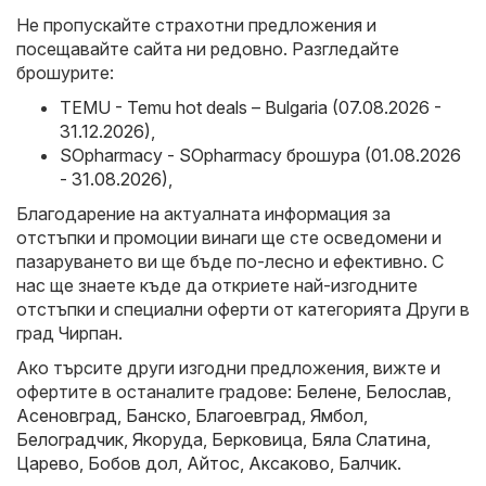
Не пропускайте страхотни предложения и
посещавайте сайта ни редовно. Разгледайте
брошурите:
TEMU - Temu hot deals – Bulgaria (07.08.2026 -
31.12.2026)
,
SOpharmacy - SOpharmacy брошура (01.08.2026
- 31.08.2026)
,
Благодарение на актуалната информация за
отстъпки и промоции винаги ще сте осведомени и
пазаруването ви ще бъде по-лесно и ефективно. С
нас ще знаете къде да откриете най-изгодните
отстъпки и специални оферти от категорията Други в
град Чирпан.
Ако търсите други изгодни предложения, вижте и
офертите в останалите градове:
Белене
,
Белослав
,
Асеновград
,
Банско
,
Благоевград
,
Ямбол
,
Белоградчик
,
Якоруда
,
Берковица
,
Бяла Слатина
,
Царево
,
Бобов дол
,
Айтос
,
Аксаково
,
Балчик
.