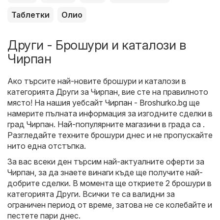
Таблетки
Олио
Други - Брошури и каталози в
Чирпан
Ако търсите най-новите брошури и каталози в
категорията Други за Чирпан, вие сте на правилното
място! На нашия уебсайт
Чирпан - Broshurko.bg
ще
намерите пълната информация за изгодните сделки в
град Чирпан. Най-популярните магазини в града са .
Разгледайте техните брошури днес и не пропускайте
нито една отстъпка.
За вас всеки ден търсим най-актуалните оферти за
Чирпан, за да знаете винаги къде ще получите най-
добрите сделки. В момента ще откриете 2 брошури в
категорията Други. Всички те са валидни за
ограничен период от време, затова не се колебайте и
пестете пари днес.