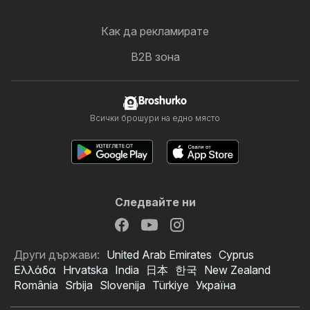
Как да рекламирате
B2B зона
Broshurko
Всички брошури на едно място
Следвайте ни
Други държави:
United Arab Emirates
Cyprus
Ελλάδα
Hrvatska
India
日本
한국
New Zealand
România
Srbija
Slovenija
Türkiye
Україна