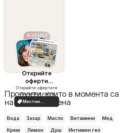
Открийте
оферти
Открийте офертите
наблизо
Продукти, които в момента са
във вашия район
на по-добра цена
Местни
оферти
Вода
Захар
Масло
Витамини
Мед
Крем
Лимон
Душ
Интимен гел