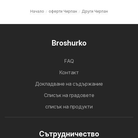
Начало
оферти Чирпан
Други Чирпан
Broshurko
FAQ
Контакт
Докладване на съдържание
Cписък на градовете
списък на продукти
Cътрудничество