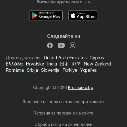
Всички брошури на едно място
Следвайте ни
Други държави:
United Arab Emirates
Cyprus
Ελλάδα
Hrvatska
India
日本
한국
New Zealand
România
Srbija
Slovenija
Türkiye
Україна
Copyright © 2026
Broshurko.bg
.
Задаване на политика за поверителност
Условия за ползване на сайта
Обработката на лични данни