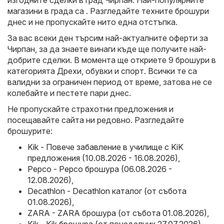
изгодните сделки в град Чирпан. Най-популярните
магазини в града са . Разгледайте техните брошури
днес и не пропускайте нито една отстъпка.
За вас всеки ден търсим най-актуалните оферти за
Чирпан, за да знаете винаги къде ще получите най-
добрите сделки. В момента ще откриете 9 брошури в
категорията Дрехи, обувки и спорт. Всички те са
валидни за ограничен период от време, затова не се
колебайте и пестете пари днес.
Не пропускайте страхотни предложения и
посещавайте сайта ни редовно. Разгледайте
брошурите:
Kik - Повече забавление в училище с KiK
предложения (10.08.2026 - 16.08.2026)
,
Pepco - Pepco брошура (06.08.2026 -
12.08.2026)
,
Decathlon - Decathlon каталог (от събота
01.08.2026)
,
ZARA - ZARA брошура (от събота 01.08.2026)
,