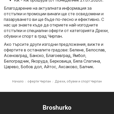
Kik - Kik брошура (от понеделник 27.07.2026)
.
Благодарение на актуалната информация за
отстъпки и промоции винаги ще сте осведомени и
пазаруването ви ще бъде по-лесно и ефективно. С
нас ще знаете къде да откриете най-изгодните
отстъпки и специални оферти от категорията Дрехи,
обувки и спорт в град Чирпан.
Ако търсите други изгодни предложения, вижте и
офертите в останалите градове:
Белене
,
Белослав
,
Асеновград
,
Банско
,
Благоевград
,
Ямбол
,
Белоградчик
,
Якоруда
,
Берковица
,
Бяла Слатина
,
Царево
,
Бобов дол
,
Айтос
,
Аксаково
,
Балчик
.
Начало
оферти Чирпан
Дрехи, обувки и спорт Чирпан
Broshurko