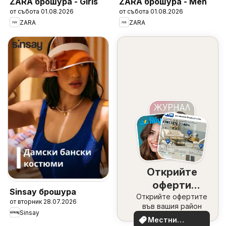
ZARA брошура - Girls
ZARA брошура - Men
от събота 01.08.2026
от събота 01.08.2026
ZARA
ZARA
Открийте
оферти
Sinsay брошура
Открийте офертите
наблизо
от вторник 28.07.2026
във вашия район
Sinsay
Местни