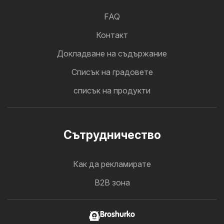
FAQ
Контакт
Докладване на съдържание
Cписък на градовете
списък на продукти
Cътрудничество
Как да рекламирате
B2B зона
Broshurko