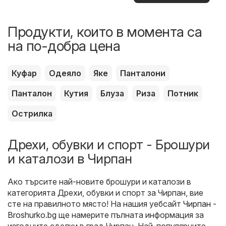
оферти
Продукти, които в момента са
на по-добра цена
Куфар
Одеяло
Яке
Панталони
Панталон
Кутия
Блуза
Риза
Потник
Острилка
Дрехи, обувки и спорт - Брошури
и каталози в Чирпан
Ако търсите най-новите брошури и каталози в
категорията Дрехи, обувки и спорт за Чирпан, вие
сте на правилното място! На нашия уебсайт
Чирпан -
Broshurko.bg
ще намерите пълната информация за