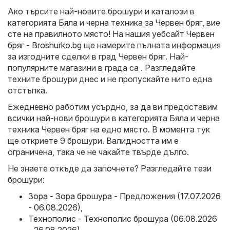
Ако търсите най-новите брошури и каталози в
категорията Бяла и черна техника за Червен бряг, вие
сте на правилното място! На нашия уебсайт
Червен
бряг - Broshurko.bg
ще намерите пълната информация
за изгодните сделки в град Червен бряг. Най-
популярните магазини в града са . Разгледайте
техните брошури днес и не пропускайте нито една
отстъпка.
Ежедневно работим усърдно, за да ви предоставим
всички най-нови брошури в категорията Бяла и черна
техника Червен бряг на едно място. В момента тук
ще откриете 9 брошури. Валидността им е
ограничена, така че не чакайте твърде дълго.
Не знаете откъде да започнете? Разгледайте тези
брошури:
Зора - Зора брошура - Предложения (17.07.2026
- 06.08.2026)
,
Технополис - Технополис брошура (06.08.2026