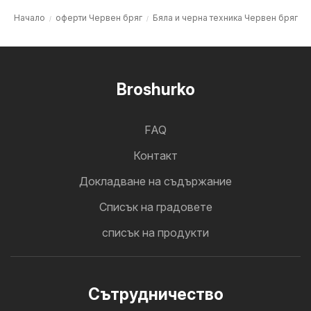
Начало
оферти Червен бряг
Бяла и черна техника Червен бряг
Broshurko
FAQ
Контакт
Докладване на съдържание
Cписък на градовете
списък на продукти
Cътрудничество