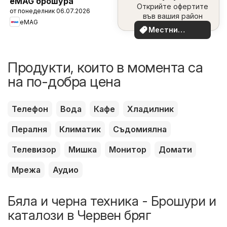
eMAG брошура
Открийте офертите
наблизо
от понеделник 06.07.2026
във вашия район
eMAG
Местни
оферти
Продукти, които в момента са
на по-добра цена
Телефон
Вода
Кафе
Хладилник
Пералня
Климатик
Съдомиялна
Телевизор
Мишка
Монитор
Домати
Мрежа
Аудио
Бяла и черна техника - Брошури и
каталози в Червен бряг