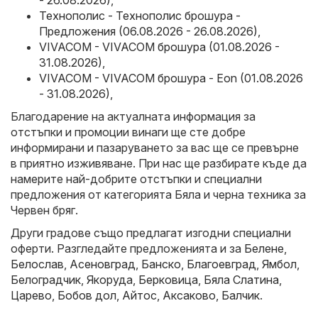
- 26.08.2026)
,
Технополис - Технополис брошура -
Предложения (06.08.2026 - 26.08.2026)
,
VIVACOM - VIVACOM брошура (01.08.2026 -
31.08.2026)
,
VIVACOM - VIVACOM брошура - Eon (01.08.2026
- 31.08.2026)
,
Благодарение на актуалната информация за
отстъпки и промоции винаги ще сте добре
информирани и пазаруването за вас ще се превърне
в приятно изживяване. При нас ще разбирате къде да
намерите най-добрите отстъпки и специални
предложения от категорията Бяла и черна техника за
Червен бряг.
Други градове също предлагат изгодни специални
оферти. Разгледайте предложенията и за
Белене
,
Белослав
,
Асеновград
,
Банско
,
Благоевград
,
Ямбол
,
Белоградчик
,
Якоруда
,
Берковица
,
Бяла Слатина
,
Царево
,
Бобов дол
,
Айтос
,
Аксаково
,
Балчик
.