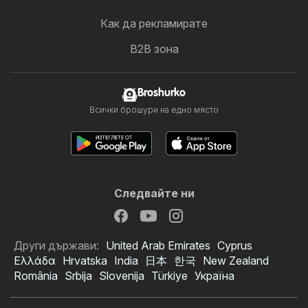
Как да рекламирате
B2B зона
Broshurko
Всички брошури на едно място
Следвайте ни
Други държави:
United Arab Emirates
Cyprus
Ελλάδα
Hrvatska
India
日本
한국
New Zealand
România
Srbija
Slovenija
Türkiye
Україна