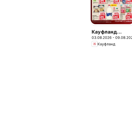
Кауфланд
03.08.2026 - 09.08.20
брошура Сливе
Кауфланд
- Предложения
за цялото
семейство