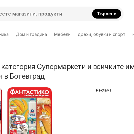
Търсене
ника
Дом и градина
Мебели
дрехи, обувки и спорт
 категория Супермаркети и всичките и
 в Ботевград
Реклама