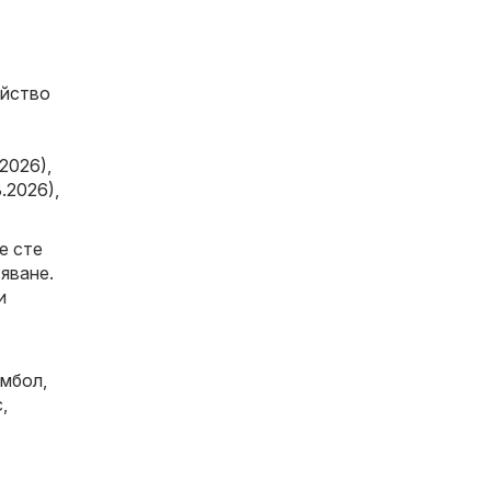
ейство
.2026)
,
8.2026)
,
е сте
яване.
и
мбол
,
с
,