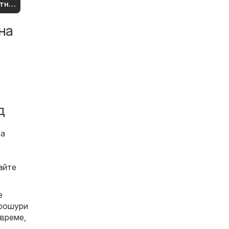
тни
рти
на
д
за
айте
е
брошури
 време,