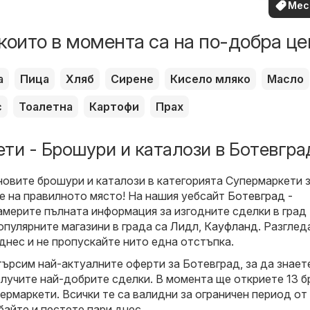
Мес
офе
които в момента са на по-добра це
а
Пица
Хляб
Сирене
Кисело мляко
Масло
с
Тоалетна
Картофи
Прах
ти - Брошури и каталози в Ботевгра
новите брошури и каталози в категорията Супермаркети 
те на правилното място! На нашия уебсайт
Ботевград -
мерите пълната информация за изгодните сделки в град
опулярните магазини в града са
Лидл
,
Кауфланд
. Разглед
днес и не пропускайте нито една отстъпка.
търсим най-актуалните оферти за Ботевград, за да знает
олучите най-добрите сделки. В момента ще откриете 13 
ермаркети. Всички те са валидни за ограничен период от
байте и пестете пари днес.