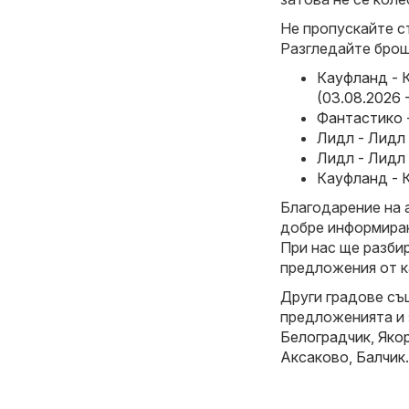
Не пропускайте с
Разгледайте брош
Кауфланд - 
(03.08.2026 
Фантастико -
Лидл - Лидл 
Лидл - Лидл 
Кауфланд - К
Благодарение на 
добре информиран
При нас ще разби
предложения от к
Други градове съ
предложенията и
Белоградчик
,
Яко
Аксаково
,
Балчик
.