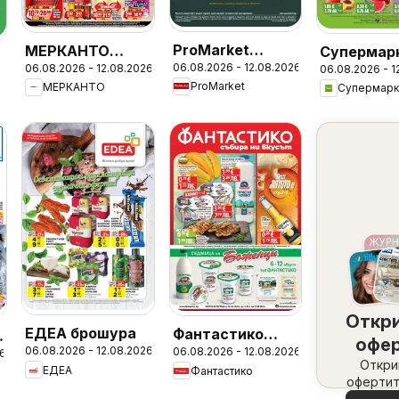
ProMarket
МЕРКАНТО
Супермар
06.08.2026 - 12.08.2026
06.08.2026 - 12.08.2026
брошура
06.08.2026 - 1
брошура
Бурлекс
6
ProMarket
МЕРКАНТО
брошура
Откр
ЕДЕА брошура
Фантастико
офе
06.08.2026 - 12.08.2026
06.08.2026 - 12.08.2026
26
Седмична
набл
Откри
ЕДЕА
Фантастико
брошура
офертит
вашия 