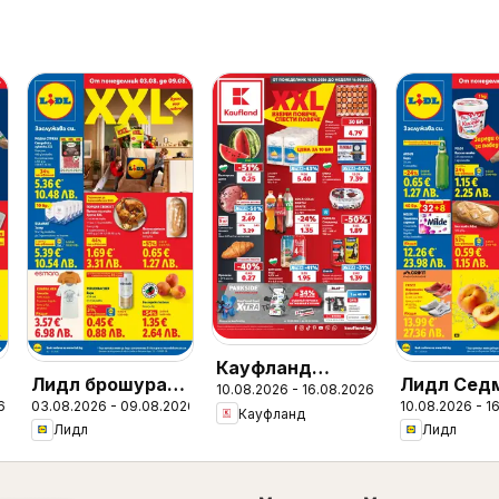
Кауфланд
Лидл брошура -
Лидл Сед
10.08.2026 - 16.08.2026
Седмична
6
03.08.2026 - 09.08.2026
10.08.2026 - 1
и
Вкусни моменти
брошура
Кауфланд
брошура
Лидл
Лидл
край грила