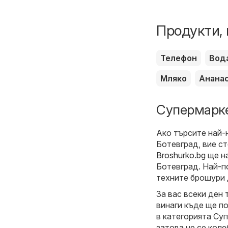
Продукти, 
Телефон
Вод
Мляко
Анана
Супермарке
Ако търсите най-
Ботевград, вие с
Broshurko.bg
ще на
Ботевград. Най-п
техните брошури 
За вас всеки ден 
винаги къде ще п
в категорията Суп
затова не се коле