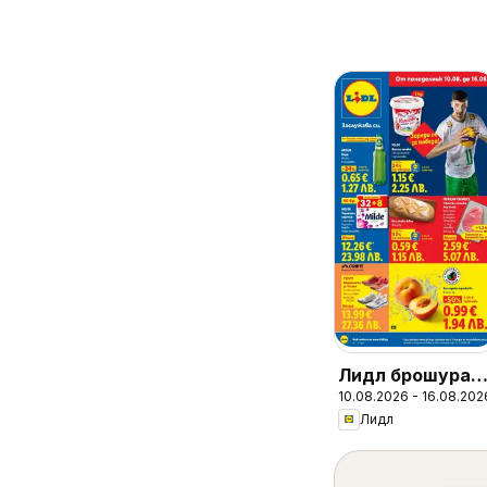
Лидл брошура -
10.08.2026 - 16.08.202
Вкусни момент
Лидл
край грила