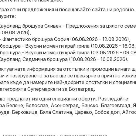
трахотни предложения и посещавайте сайта ни редовно.
урите:
Кауфланд брошура Сливен - Предложения за цялото сем
- 09.08.2026)
,
 Фантастико брошура София (06.08.2026 - 12.08.2026)
,
брошура - Вкусни моменти край грила (10.08.2026 - 16.08
брошура - Вкусни моменти край грила (03.08.2026 - 09.0
ауфланд Седмична брошура (10.08.2026 - 16.08.2026)
.
актуалната информация за отстъпки и промоции винаги щ
и и пазаруването за вас ще се превърне в приятно изжив
рате къде да намерите най-добрите отстъпки и специалн
атегорията Супермаркети за Ботевград.
що предлагат изгодни специални оферти. Разгледайте
 за
Белене
,
Белослав
,
Асеновград
,
Банско
,
Благоевград
,
Я
руда
,
Берковица
,
Бяла Слатина
,
Царево
,
Бобов дол
,
Айто