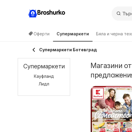
Broshurko
Оферти
Супермаркети
Бяла и черна тех
Супермаркети Ботевград
Магазини от
Супермаркети
предложения
Кауфланд
Лидл