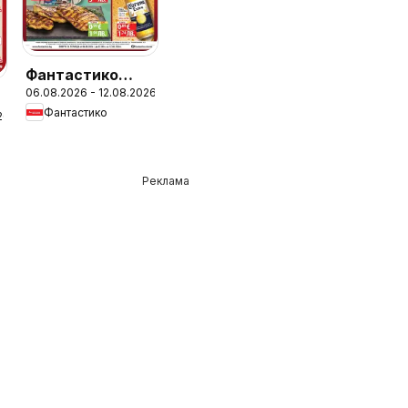
Фантастико
06.08.2026 - 12.08.2026
брошура София
Фантастико
26
н
Реклама