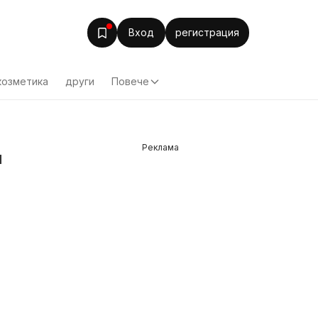
Вход
регистрация
козметика
други
Повече
Реклама
м