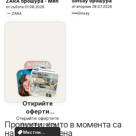
Sinsay брошура
ZARA брошура - Men
от вторник 28.07.2026
от събота 01.08.2026
Sinsay
ZARA
Открийте
оферти
Открийте офертите
наблизо
Продукти, които в момента са
във вашия район
на по-добра цена
Местни