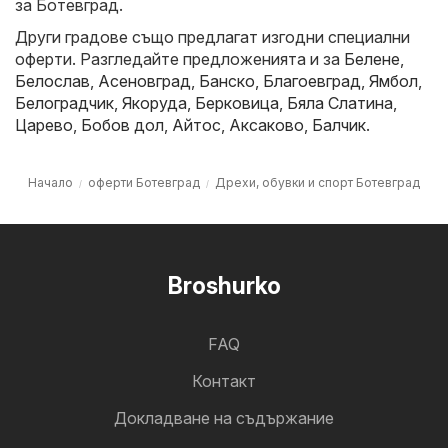
за Ботевград.
Други градове също предлагат изгодни специални
оферти. Разгледайте предложенията и за
Белене
,
Белослав
,
Асеновград
,
Банско
,
Благоевград
,
Ямбол
,
Белоградчик
,
Якоруда
,
Берковица
,
Бяла Слатина
,
Царево
,
Бобов дол
,
Айтос
,
Аксаково
,
Балчик
.
Начало
оферти Ботевград
Дрехи, обувки и спорт Ботевград
Broshurko
FAQ
Контакт
Докладване на съдържание