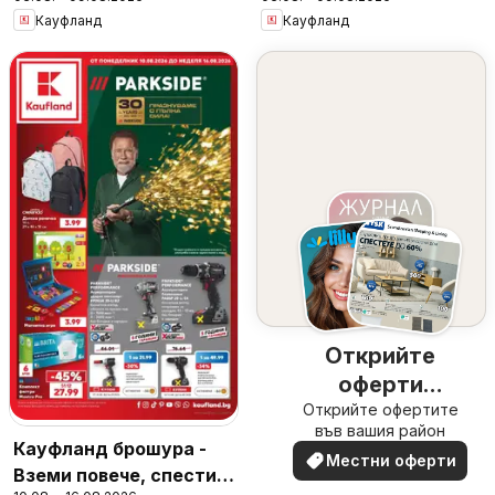
за цялото семейство
Кауфланд
Кауфланд
Открийте
оферти
Открийте офертите
наблизо
във вашия район
Кауфланд брошура -
Местни оферти
Вземи повече, спести