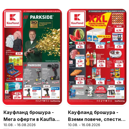
Кауфланд брошура -
Кауфланд брошура -
Мега оферти в Kaufland
Вземи повече, спести
10.08. - 16.08.2026
10.08. - 16.08.2026
с валидност до
повече с Kaufland с