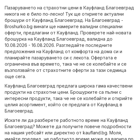
Пазаруването на страхотни цени в Кауфланд Благоевград
никога не е било по-лесно! Тук ще откриете актуални
брошури от Кауфланд Благоевград. На
Благоевград -
Broshurko.bg
винаги ще намерите валидни специални
оферти, предлагани от Кауфланд. Проверете най-новата
брошурка на Кауфланд Благоевград, валидна до
10.08.2026 - 16.08.2026. Разгледайте последните
предложения на Кауфланд от комфорта на дома си и
планирайте пазаруването си с лекота. Офертата е
ограничена във времето, така че не се колебайте и се
възползвайте от страхотните оферти за тази седмица
още сега.
Кауфланд Благоевград предлага широка гама качествени
продукти на страхотни цени. Брошурките са пълни с
интересни продукти, така че не се колебайте и открийте
целия асортимент, който се предлага от Кауфланд в
Благоевград.
Искате ли да разберете работното време на Кауфланд
Благоевград? Можете да получите повече подробности
на нашия уебсайт или директно от
kaufland.bg
. Моля,
имайте предвид, че работното време може да варира по