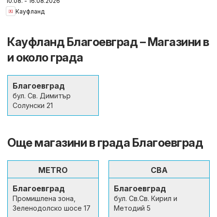
10.08. - 16.08.2026
повече с Kaufland с
Кауфланд
валидност до
16.08.2026
Кауфланд Благоевград – Магазини в
и около града
Благоевград
бул. Св. Димитър
Солунски 21
Още магазини в града Благоевград
METRO
CBA
Благоевград
Благоевград
Промишлена зона,
бул. Св.Св. Кирил и
Зеленодолско шосе 17
Методий 5