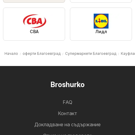
CBA
Лидл
Начало
оферти Благоевград
Супермаркети Благоевград
Кауфла
Broshurko
FAQ
Контакт
Докладване на съдържание