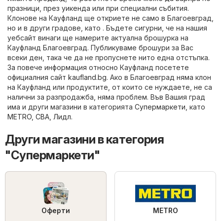
празници, през уикенда или при специални събития.
Клонове на Кауфланд ще откриете не само в Благоевград,
но и в други градове, като . Бъдете сигурни, че на нашия
уебсайт винаги ще намерите актуална брошурка на
Кауфланд Благоевград. Публикуваме брошури за Вас
всеки ден, така че да не пропуснете нито една отстъпка.
За повече информация относно Кауфланд посетете
официалния сайт
kaufland.bg
. Ако в Благоевград няма клон
на Кауфланд или продуктите, от които се нуждаете, не са
налични за разпродажба, няма проблем. Във Вашия град
има и други магазини в категорията
Супермаркети
, като
METRO
,
CBA
,
Лидл
.
Други магазини в категория
"Супермаркети"
Оферти
METRO