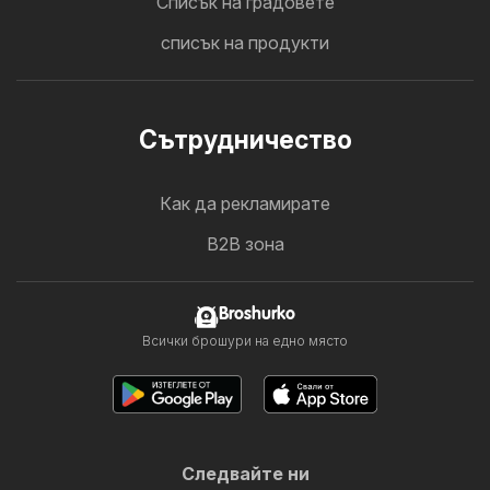
Cписък на градовете
списък на продукти
Cътрудничество
Как да рекламирате
B2B зона
Broshurko
Всички брошури на едно място
Следвайте ни