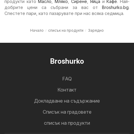
продукти като
Масло
,
Мляко
,
Сирене
,
Яйца
и
Кафе
. Най-
добрите цени са събрани за вас от
Broshurko.bg
.
Спестете пари, като пазарувате при нас всяка седмица.
Начало
списък на продукти
Зарядно
Broshurko
FAQ
Контакт
Докладване на съдържание
Cписък на градовете
списък на продукти