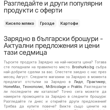
Разгледайте и други популярни
продукти с оферти
Кисело мляко
Грозде
Картофи
Зарядно в български брошури -
Актуални предложения и цени
тази седмица
Търсите продукта Зарядно на най-ниската цена? Тогава
сте попаднали на правилното място.
Broshurko.bg
събра
най-добрите сделки за вас. Спестете заедно с нас през
месец Август. Следните магазини за Зарядно в момента
предлагат отстъпки за Зарядно в
Лидл
,
Практикер
,
HomeMax
,
Технополис
,
Mr.Bricolage
и
Praktis
. Разгледахте
ли последните им каталози? Точно сега можете да
намерите промоцията за Зарядно в следните брошури:
Разгледайте ги днес и открийте други предложения!
Трябва да купите повече? Вижте също цените на