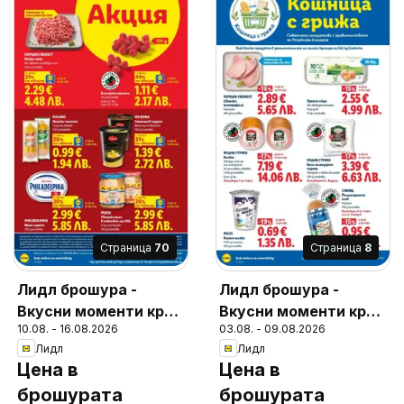
Cтраница
70
Cтраница
8
Лидл брошура -
Лидл брошура -
Вкусни моменти край
Вкусни моменти край
10.08. - 16.08.2026
03.08. - 09.08.2026
грила
грила
Лидл
Лидл
Цена в
Цена в
брошурата
брошурата