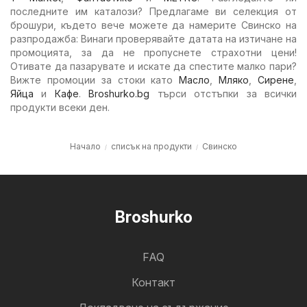
последните им каталози? Предлагаме ви селекция от
брошури, където вече можете да намерите Свинско на
разпродажба: Винаги проверявайте датата на изтичане на
промоцията, за да не пропуснете страхотни цени!
Отивате да пазарувате и искате да спестите малко пари?
Вижте промоции за стоки като
Масло
,
Мляко
,
Сирене
,
Яйца
и
Кафе
.
Broshurko.bg
търси отстъпки за всички
продукти всеки ден.
Начало
списък на продукти
Свинско
Broshurko
FAQ
Контакт