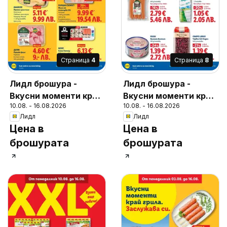
Cтраница
4
Cтраница
8
Лидл брошура -
Лидл брошура -
Вкусни моменти край
Вкусни моменти край
10.08. - 16.08.2026
10.08. - 16.08.2026
грила
грила
Лидл
Лидл
Цена в
Цена в
брошурата
брошурата