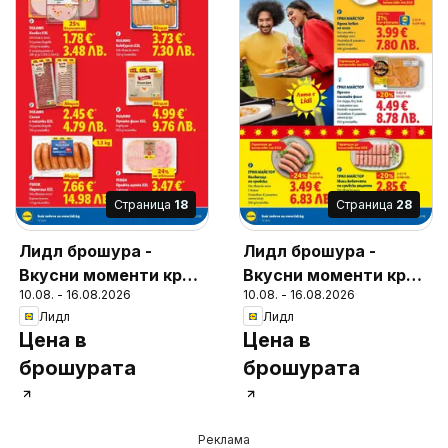
Cтраница
18
Cтраница
28
Лидл брошура -
Лидл брошура -
Вкусни моменти край
Вкусни моменти край
10.08. - 16.08.2026
10.08. - 16.08.2026
грила
грила
Лидл
Лидл
Цена в
Цена в
брошурата
брошурата
Реклама