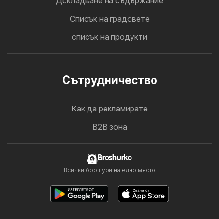
Докладване на съдържание
Cписък на градовете
списък на продукти
Cътрудничество
Как да рекламирате
B2B зона
Broshurko
Всички брошури на едно място