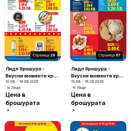
Cтраница
29
Cтраница
67
Лидл брошура -
Лидл брошура -
Вкусни моменти край
Вкусни моменти край
10.08. - 16.08.2026
10.08. - 16.08.2026
грила
грила
Лидл
Лидл
Цена в
Цена в
брошурата
брошурата