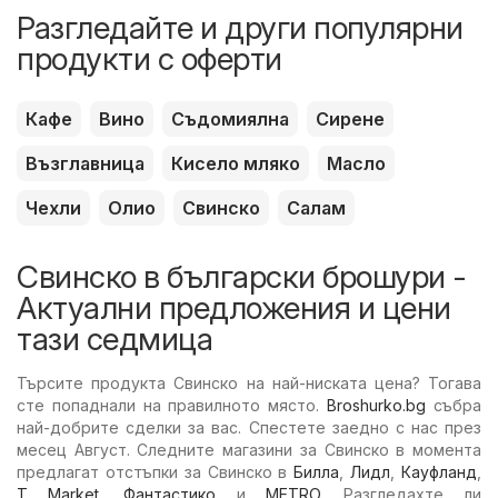
Разгледайте и други популярни
продукти с оферти
Кафе
Вино
Съдомиялна
Сирене
Възглавница
Кисело мляко
Масло
Чехли
Олио
Свинско
Салам
Свинско в български брошури -
Актуални предложения и цени
тази седмица
Търсите продукта Свинско на най-ниската цена? Тогава
сте попаднали на правилното място.
Broshurko.bg
събра
най-добрите сделки за вас. Спестете заедно с нас през
месец Август. Следните магазини за Свинско в момента
предлагат отстъпки за Свинско в
Билла
,
Лидл
,
Кауфланд
,
T Market
,
Фантастико
и
METRO
. Разгледахте ли