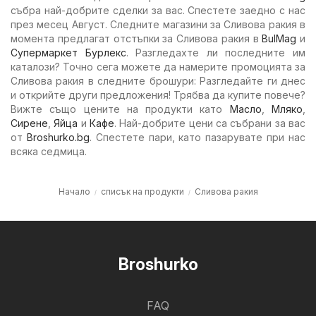
събра най-добрите сделки за вас. Спестете заедно с нас
през месец Август. Следните магазини за Сливова ракия в
момента предлагат отстъпки за Сливова ракия в
BulMag
и
Супермаркет Бурлекс
. Разгледахте ли последните им
каталози? Точно сега можете да намерите промоцията за
Сливова ракия в следните брошури: Разгледайте ги днес
и открийте други предложения! Трябва да купите повече?
Вижте също цените на продукти като
Масло
,
Мляко
,
Сирене
,
Яйца
и
Кафе
. Най-добрите цени са събрани за вас
от
Broshurko.bg
. Спестете пари, като пазарувате при нас
всяка седмица.
Начало
списък на продукти
Сливова ракия
Broshurko
FAQ