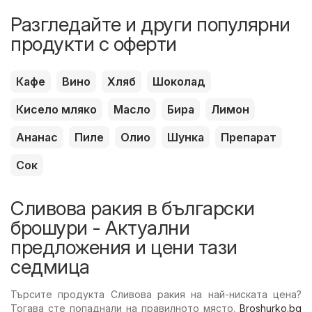
Разгледайте и други популярни
продукти с оферти
Кафе
Вино
Хляб
Шоколад
Кисело мляко
Масло
Бира
Лимон
Ананас
Пиле
Олио
Шунка
Препарат
Сок
Сливова ракия в български
брошури - Актуални
предложения и цени тази
седмица
Търсите продукта Сливова ракия на най-ниската цена?
Тогава сте попаднали на правилното място.
Broshurko.bg