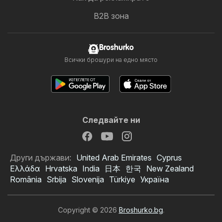
B2B зона
Broshurko
Всички брошури на едно място
Следвайте ни
Други държави:
United Arab Emirates
Cyprus
Ελλάδα
Hrvatska
India
日本
한국
New Zealand
România
Srbija
Slovenija
Türkiye
Україна
Copyright © 2026
Broshurko.bg
.