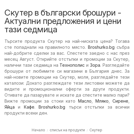
Скутер в български брошури -
Актуални предложения и цени
тази седмица
Търсите продукта Скутер на най-ниската цена? Тогава
сте попаднали на правилното място.
Broshurko.bg
събра
най-добрите сделки за вас. Спестете заедно с нас през
месец Август. Открийте отстъпки и промоции за Скутер,
налични тази седмица на
Технополис
и
Зора
. Разгледайте
брошури от любимите си магазини в България днес. За
най-новите промоции на Скутер, моля, разгледайте тези
каталози: Докато разглеждате тези листовки можете да
видите и промоционални оферти за други продукти.
Отивате да пазарувате и искате да спестите малко пари?
Вижте промоции за стоки като
Масло
,
Мляко
,
Сирене
,
Яйца
и
Кафе
.
Broshurko.bg
търси отстъпки за всички
продукти всеки ден.
Начало
списък на продукти
Скутер