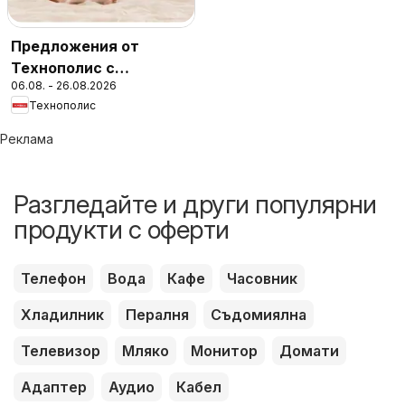
Предложения от
Технополис с
06.08. - 26.08.2026
валидност до
Технополис
26.08.2026
Реклама
Разгледайте и други популярни
продукти с оферти
Телефон
Вода
Кафе
Часовник
Хладилник
Пералня
Съдомиялна
Телевизор
Мляко
Монитор
Домати
Адаптер
Аудио
Кабел