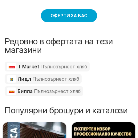
ОФЕРТИ ЗА ВАС
Редовно в офертата на тези
магазини
T Market
Пълнозърнест хляб
Лидл
Пълнозърнест хляб
Билла
Пълнозърнест хляб
Популярни брошури и каталози