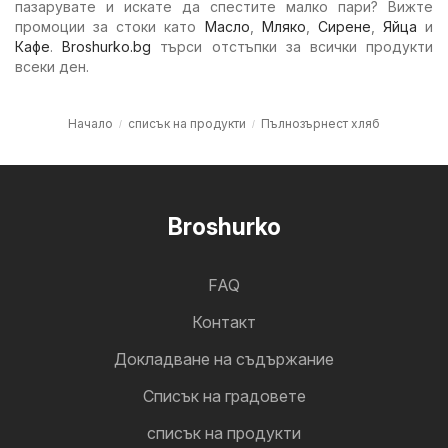
пазарувате и искате да спестите малко пари? Вижте
промоции за стоки като
Масло
,
Мляко
,
Сирене
,
Яйца
и
Кафе
.
Broshurko.bg
търси отстъпки за всички продукти
всеки ден.
Начало
списък на продукти
Пълнозърнест хляб
Broshurko
FAQ
Контакт
Докладване на съдържание
Cписък на градовете
списък на продукти