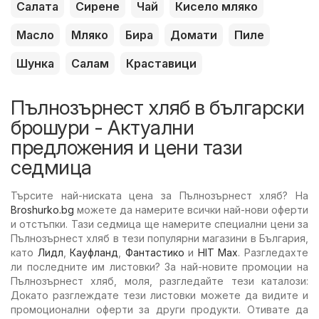
Салата
Сирене
Чай
Кисело мляко
Масло
Мляко
Бира
Домати
Пиле
Шунка
Салам
Краставици
Пълнозърнест хляб в български
брошури - Актуални
предложения и цени тази
седмица
Търсите най-ниската цена за Пълнозърнест хляб? На
Broshurko.bg
можете да намерите всички най-нови оферти
и отстъпки. Тази седмица ще намерите специални цени за
Пълнозърнест хляб в тези популярни магазини в България,
като
Лидл
,
Кауфланд
,
Фантастико
и
HIT Max
. Разгледахте
ли последните им листовки? За най-новите промоции на
Пълнозърнест хляб, моля, разгледайте тези каталози:
Докато разглеждате тези листовки можете да видите и
промоционални оферти за други продукти. Отивате да