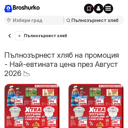
Broshurko
Пълнозърнест хляб
Пълнозърнест хляб на промоция
- Най-евтината цена през Август
2026 📉