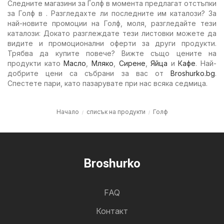
Следните магазини за Голф в момента предлагат отстъпки
за Голф в . Разгледахте ли последните им каталози? За
най-новите промоции на Голф, моля, разгледайте тези
каталози: Докато разглеждате тези листовки можете да
видите и промоционални оферти за други продукти.
Трябва да купите повече? Вижте също цените на
продукти като
Масло
,
Мляко
,
Сирене
,
Яйца
и
Кафе
. Най-
добрите цени са събрани за вас от
Broshurko.bg
.
Спестете пари, като пазарувате при нас всяка седмица.
Начало
списък на продукти
Голф
Broshurko
FAQ
Контакт