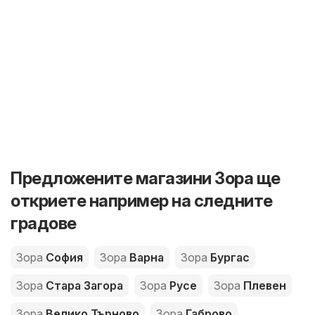
Предложените магазини Зора ще
откриете например на следните
градове
Зора
София
Зора
Варна
Зора
Бургас
Зора
Стара Загора
Зора
Русе
Зора
Плевен
Зора
Велико Търново
Зора
Габрово