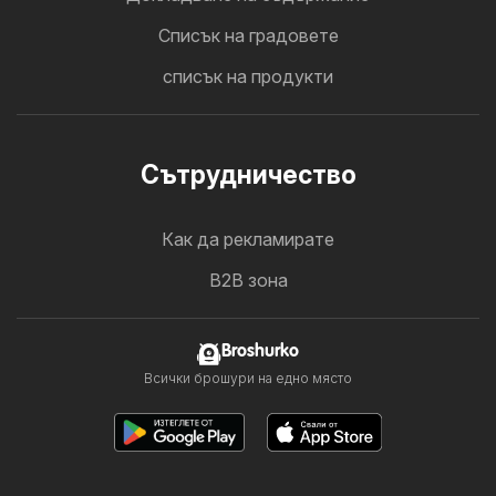
Cписък на градовете
списък на продукти
Cътрудничество
Как да рекламирате
B2B зона
Broshurko
Всички брошури на едно място