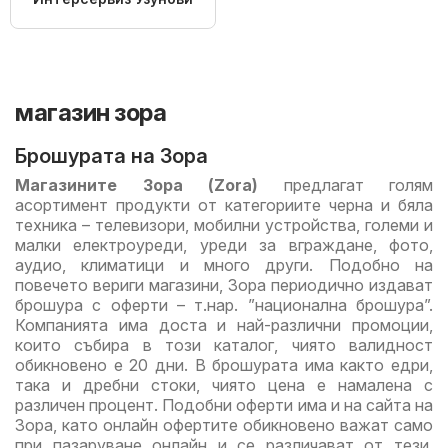
магазин зора
Брошурата на Зора
Магазините Зора (Zora)
предлагат голям
асортимент продукти от категориите черна и бяла
техника – телевизори, мобилни устройства, големи и
малки електроуреди, уреди за вграждане, фото,
аудио, климатици и много други. Подобно на
повечето вериги магазини, Зора периодично издават
брошура с оферти – т.нар. ”национална брошура”.
Компанията има доста и най-различни промоции,
които събира в този каталог, чиято валидност
обикновено е 20 дни. В брошурата има както едри,
така и дребни стоки, чиято цена е намалена с
различен процент. Подобни оферти има и на сайта на
Зора, като онлайн офертите обикновено важат само
при пазаруване онлайн и се различават от тези,