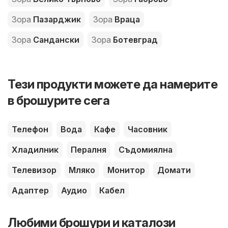
Зора
Пазарджик
Зора
Враца
Зора
Сандански
Зора
Ботевград
Тези продукти можете да намерите
в брошурите сега
Телефон
Вода
Кафе
Часовник
Хладилник
Пералня
Съдомиялна
Телевизор
Мляко
Монитор
Домати
Адаптер
Аудио
Кабел
Любими брошури и каталози