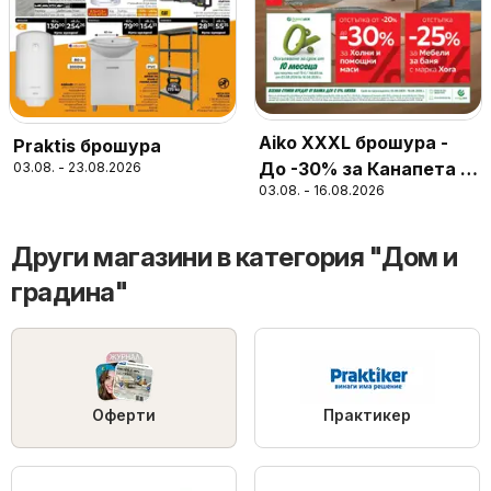
Aiko XXXL брошура -
Praktis брошура
До -30% за Канапета и
03.08. - 23.08.2026
03.08. - 16.08.2026
Фотьойли
Други магазини в категория "Дом и
градина"
Оферти
Практикер