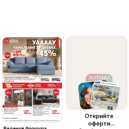
Открийте
оферти
Виденов брошура