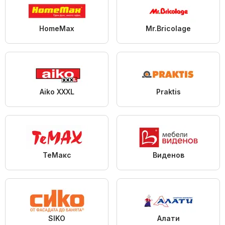
HomeMax
Mr.Bricolage
Aiko XXXL
Praktis
ТеMакс
Виденов
SIKO
Алати