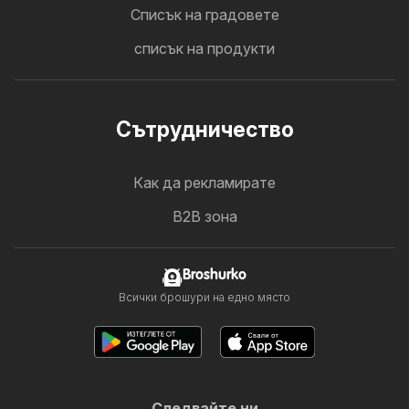
Cписък на градовете
списък на продукти
Cътрудничество
Как да рекламирате
B2B зона
Broshurko
Всички брошури на едно място
Следвайте ни