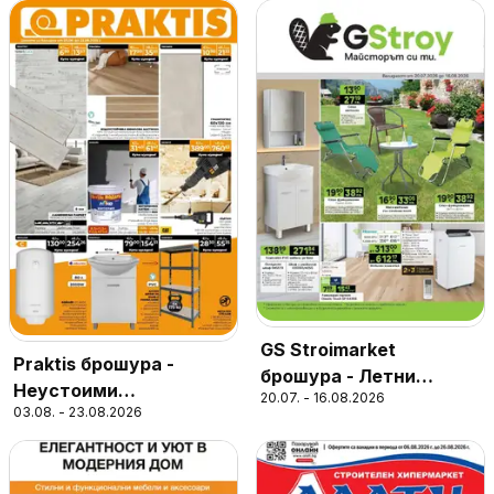
GS Stroimarket
Praktis брошура -
брошура - Летни
Неустоими
20.07. - 16.08.2026
предложения
03.08. - 23.08.2026
предложения