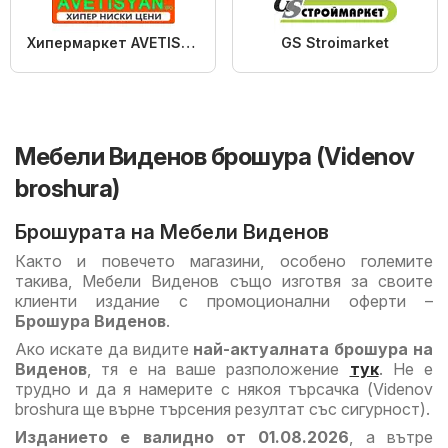
Хипермаркет AVETISYAN
GS Stroimarket
Мебели Виденов брошура (Videnov
broshura)
Брошурата на Мебели Виденов
Както и повечето магазини, особено големите
такива, Мебели Виденов също изготвя за своите
клиенти издание с промоционални оферти –
Брошура Виденов
.
Ако искате да видите
най-актуалната брошура на
Виденов
, тя е на ваше разположение
тук
. Не е
трудно и да я намерите с някоя търсачка (Videnov
broshura ще върне търсения резултат със сигурност).
Изданието е валидно от 01.08.2026
, а вътре