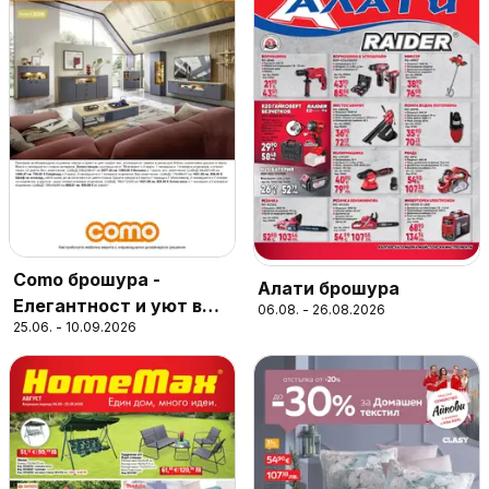
Como брошура -
Алати брошура
Елегантност и уют в
06.08. - 26.08.2026
25.06. - 10.09.2026
модерния дом