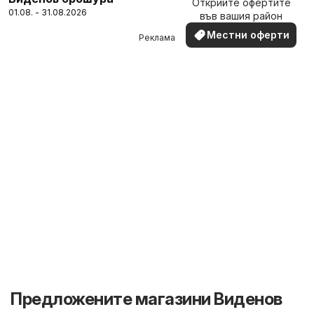
Открийте офертите
наблизо
01.08. - 31.08.2026
във вашия район
Местни оферти
Реклама
Предложените магазини Виденов