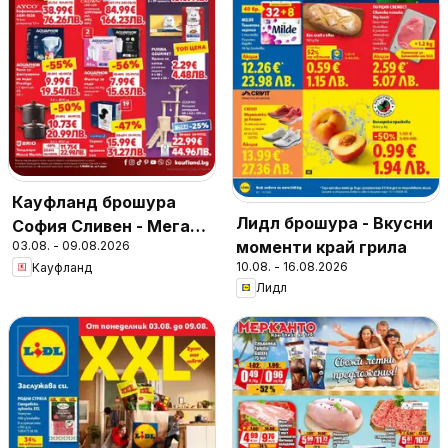
Кауфланд брошура
Лидл брошура - Вкусни
София Сливен - Мега
моменти край грила
03.08. - 09.08.2026
оферти
10.08. - 16.08.2026
Кауфланд
Лидл