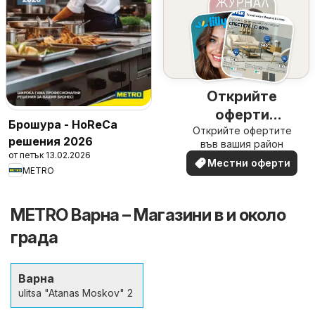
Открийте
оферти
Брошура - HoReCa
Открийте офертите
наблизо
решения 2026
във вашия район
от петък 13.02.2026
Местни оферти
METRO
METRO Варна – Магазини в и около
града
Варна
ulitsa "Atanas Moskov" 2