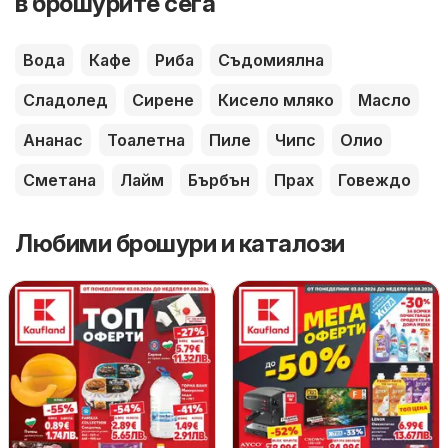
в брошурите сега
Вода
Кафе
Риба
Съдомиялна
Сладолед
Сирене
Кисело мляко
Масло
Ананас
Тоалетна
Пиле
Чипс
Олио
Сметана
Лайм
Бърбън
Прах
Говеждо
Любими брошури и каталози