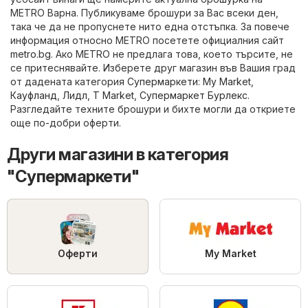
METRO Варна. Публикуваме брошури за Вас всеки ден,
така че да не пропуснете нито една отстъпка. За повече
информация относно METRO посетете официалния сайт
metro.bg
. Ако METRO не предлага това, което търсите, не
се притеснявайте. Изберете друг магазин във Вашия град
от дадената категория
Супермаркети
:
My Market
,
Кауфланд
,
Лидл
,
T Market
,
Супермаркет Бурлекс
.
Разгледайте техните брошури и бихте могли да откриете
още по-добри оферти.
Други магазини в категория
"Супермаркети"
Оферти
My Market