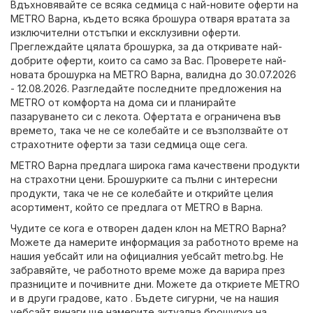
Вдъхновявайте се всяка седмица с най-новите оферти на
METRO Варна, където всяка брошура отваря вратата за
изключителни отстъпки и ексклузивни оферти.
Преглеждайте цялата брошурка, за да откривате най-
добрите оферти, които са само за Вас. Проверете най-
новата брошурка на METRO Варна, валидна до 30.07.2026
- 12.08.2026. Разгледайте последните предложения на
METRO от комфорта на дома си и планирайте
пазаруването си с лекота. Офертата е ограничена във
времето, така че не се колебайте и се възползвайте от
страхотните оферти за тази седмица още сега.
METRO Варна предлага широка гама качествени продукти
на страхотни цени. Брошурките са пълни с интересни
продукти, така че не се колебайте и открийте целия
асортимент, който се предлага от METRO в Варна.
Чудите се кога е отворен даден клон на METRO Варна?
Можете да намерите информация за работното време на
нашия уебсайт или на официалния уебсайт
metro.bg
. Не
забравяйте, че работното време може да варира през
празниците и почивните дни. Можете да откриете METRO
и в други градове, като . Бъдете сигурни, че на нашия
уебсайт винаги ще намерите актуална брошурка на